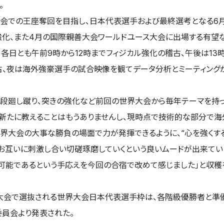
。
大会での王座奪回を目指し、日本代表選手および最終選考となる6月
強化、また4月の国際親善大会ワールドユース大会に出場する有望
日とも午前9時から12時までフィジカル強化の稽古、午後は13時
古、夜は海外強豪選手の試合映像を観てデータ分析とミーティング
上段廻し蹴り、突きの強化など前回の世界大会から毎年テーマを持
新たに教えることはもうありませんし、現時点で技術的な部分で海
界大会の大事な勝負の場面で力が発揮できるように、“心を強くする
お互いに刺激し合い切磋琢磨していくという良いムードが出来てい
可能であるという手応えを今回の合宿で改めて感じました」と収穫
制大会で選抜される世界大会日本代表選手枠は、各階級優勝者と準
委員会より発表された。