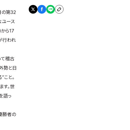
の第32
なユース
から17
が行われ
って稽古
外勢と日
”こと。
ます。世
を語っ
優勝者の