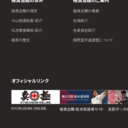
極真会館の世界
極真会館のご案内
極真会館の理念
極真会館の概要
大山倍達総裁 紹介
役員紹介
松井章奎館長 紹介
各委員会紹介
極真の歴史
国際空手道連盟について
オフィシャルリンク
KYOKUSHIN ONLINE
極真会館 総本部道場サイト
支部ポータ