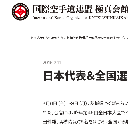
極真会館の
道場検索
EVENT
お知らせ
本部からのお知らせ
日本代表＆全国選手強化合
スケジュール
極真会
極真会館の世界
役員紹
2015.3.11
極真会館の理念
各委員
日本代表＆全国選
大山倍達総裁 紹
国際空
介
ついて
松井章奎館長 紹
介
極真の歴史
3月6日（金）～9日（月）、茨城県つくばみ
れた。合宿には、昨年第46回全日本大会で
田幹雄、髙橋佑汰の5名をはじめ、全国から