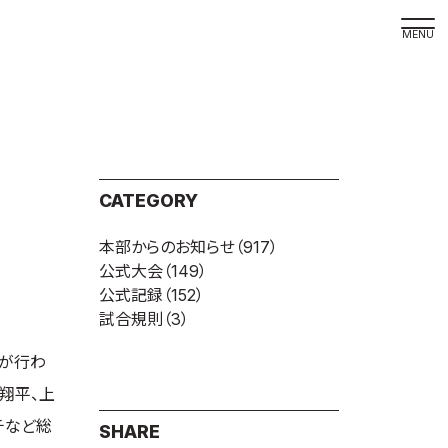
取材の
よくある
本サイト
CATEGORY
プライバ
本部からのお知らせ
（917）
サイトマ
公式大会
（149）
Language
公式記録
（152）
試合規則
（3）
日本語
English
）が行わ
翔平、上
チなど総
SHARE