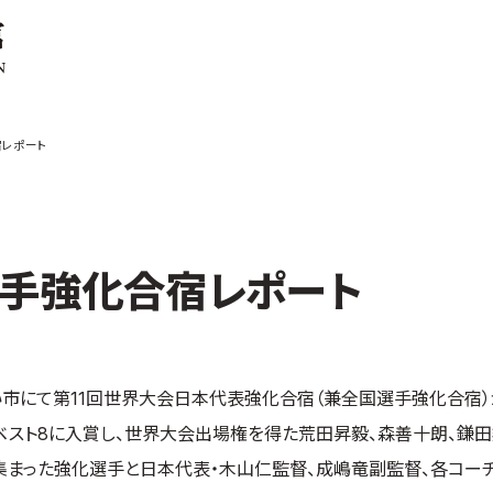
ご案内
お知らせ
宿レポート
館の概要
本部からのお知ら
せ
介
支部からのお知ら
せ
会紹介
公式大会
手強化合宿レポート
手道連盟に
公式記録
試合規則
入門のご案内
らい市にて第11回世界大会日本代表強化合宿（兼全国選手強化合宿
青少年部・保護者
の方へ
ベスト8に入賞し、世界大会出場権を得た荒田昇毅、森善十朗、鎌田
一般の部・壮年部
の方
集まった強化選手と日本代表・木山仁監督、成嶋竜副監督、各コー
会員制度