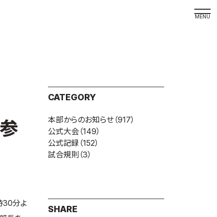
取材の
よくある
本サイト
CATEGORY
プライバ
本部からのお知らせ
（917）
サイトマ
名参
公式大会
（149）
Language
公式記録
（152）
試合規則
（3）
日本語
English
時30分よ
SHARE