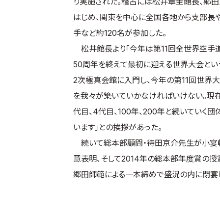
り実施された。稽古には松井章圭館長、郷
はじめ、関東を中心に全国各地から支部長や
手など約120名が参加した。
松井館長より「今年は第11回全世界空手道
50周年を終えて最初に迎える世界大会とい
2次極真会館に入門し、今年の第11回世界
を我々が築いていかなければいけない。現在
代目、4代目、100年、200年と続いてい
います」との挨拶があった。
続いて総本部顧問・待田京介先生が小宴乾
意表明、そして2014年の総本部年度賞の授
郷田師範による一本締めで盛況の内に閉宴