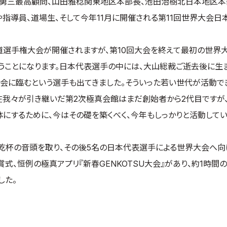
田勇三最高顧問、山田雅稔関東地区本部長、池田治樹北日本地区本
指導員、道場生、そして今年11月に開催される第11回世界大会日
選手権大会が開催されますが、第10回大会を終えて最初の世界大
うことになります。日本代表選手の中には、大山総裁ご逝去後に生
大会に臨むという選手も出てきました。そういった若い世代が活動で
我々が引き継いだ第2次極真会館はまだ創始者から2代目ですが、
く団体にするために、今はその礎を築くべく、今年もしっかりと活動して
杯の音頭を取り、その後5名の日本代表選手による世界大会へ向
賞式、恒例の極真アプリ『新春GENKOTSU大会』があり、約1時間
した。