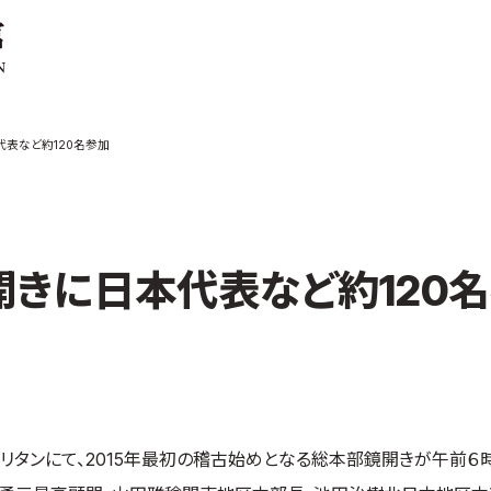
ご案内
お知らせ
代表など約120名参加
館の概要
本部からのお知ら
せ
介
支部からのお知ら
せ
会紹介
公式大会
開きに日本代表など約120
手道連盟に
公式記録
試合規則
入門のご案内
青少年部・保護者
の方へ
一般の部・壮年部
ポリタンにて、2015年最初の稽古始めとなる総本部鏡開きが午前６
の方
会員制度