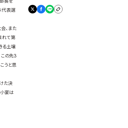
部長を
本代表選
会、また
まれて第
きる土壌
この先3
いこうと思
けた決
の小宴は