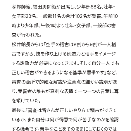
孝邦師範、福田勇師範が出席し、少年部68名、壮年・
国際空手道連盟について
女子部23名、一般部11名の合計102名が受審。午前10
お知らせ
時より少年部、午後1時より壮年・女子部、一般部の審
本部からのお知らせ
査が行われた。
支部からのお知らせ
松井館長からは「空手の稽古は8割から9割が一人稽
公式大会
古ですから、技を作り上げる創造力と相手をイメージ
公式記録
する想像力が必要になってきます。そして自分一人でも
試合規則
正しい稽古ができるようになる基準が黒帯です」など、
入門のご案内
審査の要所で的確な解説や注意点の細かい説明があ
青少年部・保護者の方へ
り、受審者の誰もが真剣な表情で一つ一つの言葉に耳
一般の部・壮年部の方
を傾けていた。
会員制度
最後に「審査は皆さんが正しいやり方で稽古ができて
いるか、また自分は何が得意で何が苦手なのかを確認
する機会です。苦手なことをそのままにしておくのでは