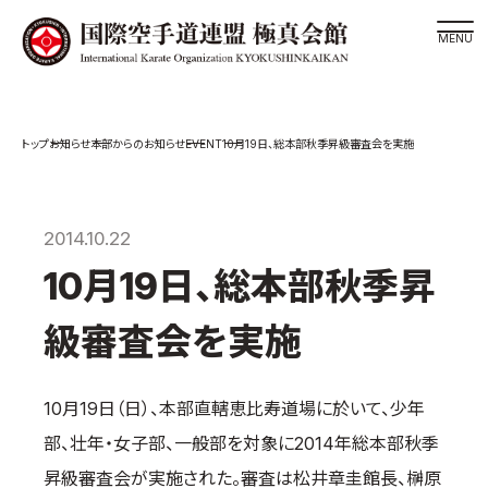
道場検索
EVENT
お知らせ
本部からのお知らせ
10月19日、総本部秋季昇級審査会を実施
スケジュール
極真会館の世界
極真会館の理念
2014.10.22
大山倍達総裁 紹介
10月19日、総本部秋季昇
松井章奎館長 紹介
級審査会を実施
極真の歴史
極真会館のご案内
10月19日（日）、本部直轄恵比寿道場に於いて、少年
極真会館の概要
部、壮年・女子部、一般部を対象に2014年総本部秋季
役員紹介
昇級審査会が実施された。審査は松井章圭館長、榊原
各委員会紹介