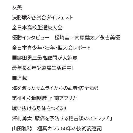
友美
決勝戦＆各試合ダイジェスト
全日本高校生選抜大会
優勝インタビュー 松崎圭／南原健太／永吉美優
全日本青少年・壮年・型大会レポート
■郷田勇三最高顧問が大絶賛
最年長＆年少道場生活躍中!
■連載
海を渡ったサムライたちの武者修行伝記
第4回 松岡朋彦 in 南アフリカ
戦い抜ける身体をつくる!!
澤村勇太「腰痛を予防する稽古後のストレッチ」
山田雅稔 極真カラテ50年の技術変遷記