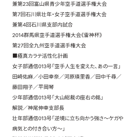
兼第23回富山県青少年空手道選手権大会
第7回石川県壮年・女子空手道選手権大会
兼第4回石川県支部内試合
2014群馬県空手道選手権大会《雷神杯》
第27回全九州空手道選手権大会
■極真カラテ活性化計画
女子部通信013号「空手人生を変えた、あの一言」
田崎佑麻／小田幸奈／河原瑛里香／田中千尋／
藤田翔子／平岡琴
少年部通信013号「大山総裁の座右の銘」
解説／神尾伸幸支部長
壮年部通信013号「逆境に立ち向かう強さ～ケガや
病気との付き合い方～」