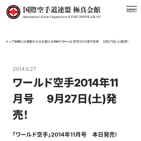
道場検索
INFO
お知らせ
本部からのお知らせ
ワールド空手2014年11月号 9月27日(土)発売！
スケジュール
極真会館の世界
極真会館の理念
2014.9.27
大山倍達総裁 紹介
ワールド空手2014年11
松井章奎館長 紹介
月号 9月27日(土)発
極真の歴史
極真会館のご案内
売！
極真会館の概要
役員紹介
「ワールド空手」2014年11月号 本日発売!
各委員会紹介