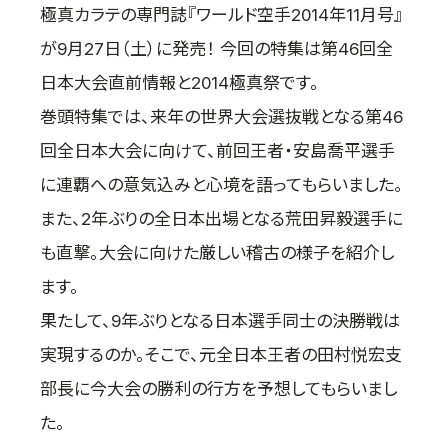
極真カラテの専門誌『ワールド空手2014年11月号』
国際空手道連盟について
が9月27日（土）に発売！ 今回の特集は第46回全
お知らせ
日本大会直前情報と2014極真祭です。
本部からのお知らせ
巻頭特集では、来年の世界大会選抜戦となる第46
支部からのお知らせ
回全日本大会に向けて、前回王者・安島喬平選手
公式大会
に連覇への意気込みと心境を語ってもらいました。
公式記録
また、2年ぶりの全日本出場となる荒田昇毅選手に
試合規則
も直撃。大会に向けた厳しい稽古の様子を紹介し
入門のご案内
ます。
青少年部・保護者の方へ
果たして、9年ぶりとなる日本選手同士の決勝戦は
一般の部・壮年部の方
実現するのか。そこで、元全日本王者の田村悦宏支
会員制度
部長に今大会の勝利の行方を予想してもらいまし
た。