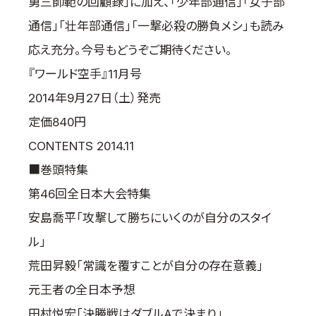
勇三師範の回顧録」に加え、「少年部通信」「女子部
通信」「壮年部通信」「一撃必殺の勝負メシ」も読み
応え充分。今号もどうぞご期待ください。
『ワールド空手』11月号
2014年9月27日（土）発売
定価840円
CONTENTS 2014.11
■巻頭特集
第46回全日本大会特集
安島喬平「攻撃して勝ちにいくのが自分のスタイ
ル」
荒田昇毅「常識を覆すことが自分の存在意義」
元王者の全日本予想
田村悦宏「決勝戦はダブルAで決まり」