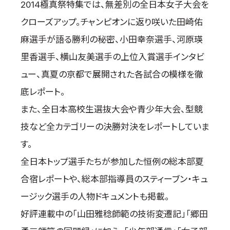
2014極真祭特集では、無差別の全日本女子大会を
取材のお申し込み
クローズアップ。チャンピオンに返り咲いた田崎佑
よくある質問
麻選手が語る勝利の秘密、小田幸奈選手、河原瑛
本サイトについて
里香選手、横山友美選手の上位入賞選手インタビ
プライバシーポリシー
ュー、真夏の京都で展開された各試合の模様を徹
サイトマップ
Language
底レポート。
また、全日本高校生選抜大会や青少年大会、型競
日本語
English
技など全カテゴリーの決勝対決をレポートしていま
す。
全日本トップ選手たちが参加した恒例の総本部夏
合宿レポートや、総本部指導員のスティーブン・キュ
ージック選手の人物ドキュメントも掲載。
好評連載中の「山田雅稔師範の技術変遷記」「郷田