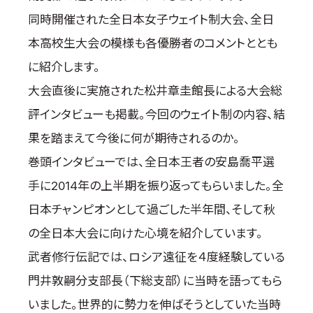
取材のお申し込み
同時開催された全日本女子ウェイト制大会、全日
よくある質問
本高校生大会の模様も各優勝者のコメントととも
本サイトについて
に紹介します。
プライバシーポリシー
大会直後に実施された松井章圭館長による大会総
サイトマップ
評インタビューも掲載。今回のウェイト制の内容、結
Language
果を踏まえて今後に何が期待されるのか。
日本語
巻頭インタビューでは、全日本王者の安島喬平選
English
手に2014年の上半期を振り返ってもらいました。全
日本チャンピオンとして過ごした半年間、そして秋
の全日本大会に向けた心境を紹介しています。
武者修行伝記では、ロシア遠征を４度経験している
門井敦嗣分支部長（下総支部）に当時を語ってもら
いました。世界的に勢力を伸ばそうとしていた当時