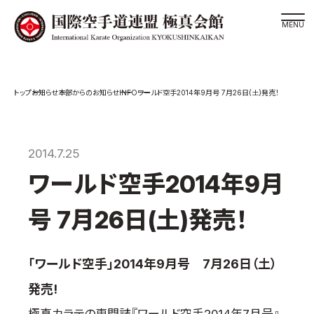
道場検索
INFO
お知らせ
本部からのお知らせ
ワールド空手2014年9月号 7月26日(土)発売！
スケジュール
極真会館の世界
極真会館の理念
2014.7.25
大山倍達総裁 紹介
ワールド空手2014年9月
松井章奎館長 紹介
号 7月26日(土)発売！
極真の歴史
極真会館のご案内
「ワールド空手」2014年9月号 7月26日（土）
極真会館の概要
発売!
役員紹介
各委員会紹介