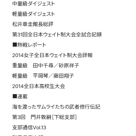
中量級ダイジェスト
軽量級ダイジェスト
松井章圭館長総評
第31回全日本ウェイト制大会全試合記録
■熱戦レポート
2014女子全日本ウェイト制大会詳報
重量級 田中千尋／砂原祥子
軽量級 平岡琴／藤田翔子
2014全日本高校生大会
■連載
海を渡ったサムライたちの武者修行伝記
第3回 門井敦嗣［下総支部］
支部通信Vol.13