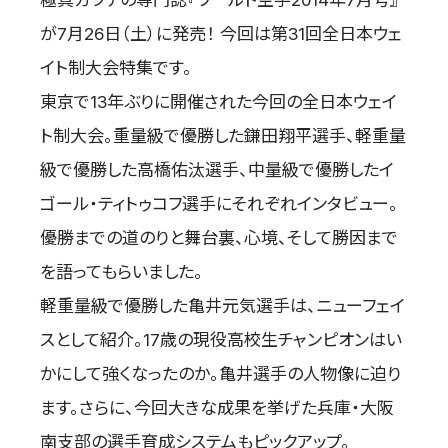
極真カラテの専門誌『ワールド空手2014年7月号』
国際空手道連盟について
が7月26日（土）に発売！ 今回は第31回全日本ウェ
お知らせ
イト制大会特集です。
本部からのお知らせ
東京で13年ぶりに開催された今回の全日本ウェイ
支部からのお知らせ
ト制大会。重量級で優勝した鎌田翔平選手、軽重量
公式大会
級で優勝した高橋佑汰選手、中量級で優勝したイ
公式記録
ゴール・ティトゥコフ選手にそれぞれインタビュー。
試合規則
優勝までの道のりと舞台裏、心境、そして勝因まで
入門のご案内
を語ってもらいました。
青少年部・保護者の方へ
軽重量級で優勝した亀井元気選手は、ニューフェイ
一般の部・壮年部の方
スとして紹介。17歳の現役高校生チャンピオンはい
会員制度
かにして強くなったのか。亀井選手の人物像に迫り
ます。さらに、今回大きな成果を挙げた兵庫・大阪
南支部の選手育成システムもピックアップ。