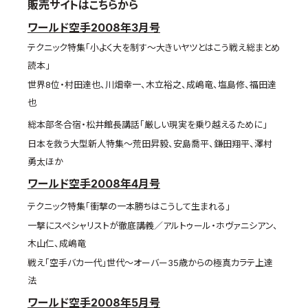
販売サイトはこちらから
ワールド空手2008年3月号
テクニック特集「小よく大を制す～大きいヤツとはこう戦え総まとめ
読本」
世界8位・村田達也、川畑幸一、木立裕之、成嶋竜、塩島修、福田達
也
総本部冬合宿・松井館長講話「厳しい現実を乗り越えるために」
日本を救う大型新人特集～荒田昇毅、安島喬平、鎌田翔平、澤村
勇太ほか
ワールド空手2008年4月号
テクニック特集「衝撃の一本勝ちはこうして生まれる」
一撃にスペシャリストが徹底講義／アルトゥール・ホヴァニシアン、
木山仁、成嶋竜
戦え「空手バカ一代」世代～オーバー35歳からの極真カラテ上達
法
ワールド空手2008年5月号