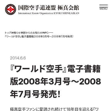
道場検索
INFO
お知らせ
本部からのお知らせ
スケジュール
『ワールド空手』電子書籍版2008年3月号～2008年7月号発売！
極真会館の世界
極真会館の理念
2014.6.6
大山倍達総裁 紹介
『ワールド空手』電子書籍
松井章奎館長 紹介
極真の歴史
版2008年3月号～2008
極真会館のご案内
年7月号発売！
極真会館の概要
役員紹介
極真空手ファンに愛読され続けて18年目を迎える『ワ
各委員会紹介