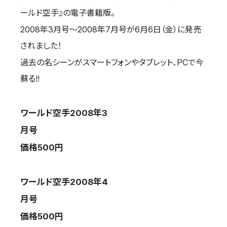
ールド空手』の電子書籍版。
国際空手道連盟について
2008年3月号～2008年7月号が6月6日（金）に発売
お知らせ
されました！
本部からのお知らせ
過去の名シーンがスマートフォンやタブレット、PCで今
支部からのお知らせ
蘇る!!
公式大会
公式記録
ワールド空手2008年3
試合規則
入門のご案内
月号
価格500円
青少年部・保護者の方へ
一般の部・壮年部の方
ワールド空手2008年4
会員制度
月号
価格500円