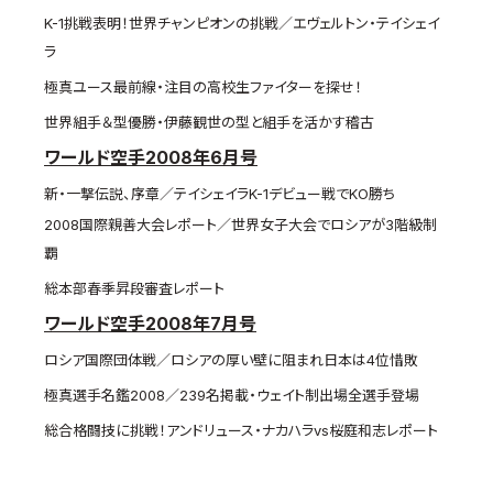
K-1挑戦表明！世界チャンピオンの挑戦／エヴェルトン・テイシェイ
ラ
極真ユース最前線・注目の高校生ファイターを探せ！
世界組手＆型優勝・伊藤観世の型と組手を活かす稽古
ワールド空手2008年6月号
新・一撃伝説、序章／テイシェイラK-1デビュー戦でKO勝ち
2008国際親善大会レポート／世界女子大会でロシアが3階級制
覇
総本部春季昇段審査レポート
ワールド空手2008年7月号
ロシア国際団体戦／ロシアの厚い壁に阻まれ日本は4位惜敗
極真選手名鑑2008／239名掲載・ウェイト制出場全選手登場
総合格闘技に挑戦！アンドリュース・ナカハラvs桜庭和志レポート