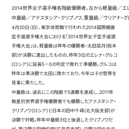
2014世界女子選手権各階級優勝者。左から軽量級／エレ
国際空手道連盟について
お知らせ
中量級／アナスタシア・クリプノワ、重量級／ウリアナ・グ
4月20日（日）、東京体育館で行われた2014国際親善
本部からのお知らせ
空手道選手権大会における「2014世界女子空手道選
支部からのお知らせ
手権大会」は、軽量級は昨年の優勝者・太田菜月(総本
公式大会
部)が決勝に進出したものの、昨年3位のエレナ・グルコ
公式記録
(ロシア)に延長5－0の判定で敗れて準優勝。グルコは
試合規則
昨年は準決勝で太田に敗れており、今年はその雪辱を
入門のご案内
見事に果たした。
青少年部・保護者の方へ
中量級は、過去にこの階級で5連覇を達成し、2011年
一般の部・壮年部の方
無差別世界選手権優勝者でも優勝したアナスタシア・
会員制度
クリプノワ(ロシア)と日本の田中千尋(北大阪支部)が
決勝で対戦。昨年中量級3位と後退したクリプノワだ