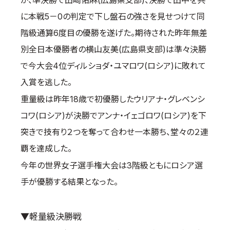
が、準決勝で田崎佑麻(広島県支部)、決勝で田中を共
取材のお申し込み
に本戦5－0の判定で下し盤石の強さを見せつけて同
よくある質問
階級通算6度目の優勝を遂げた。期待された昨年無差
本サイトについて
別全日本優勝者の横山友美(広島県支部)は準々決勝
プライバシーポリシー
で今大会4位ディルショダ・ユマロワ(ロシア)に敗れて
サイトマップ
入賞を逃した。
Language
重量級は昨年18歳で初優勝したウリアナ・グレベンシ
日本語
コワ(ロシア)が決勝でアンナ・イェゴロワ(ロシア)を下
English
突きで技有り２つを奪って合わせ一本勝ち、堂々の２連
覇を達成した。
今年の世界女子選手権大会は3階級ともにロシア選
手が優勝する結果となった。
▼軽量級決勝戦