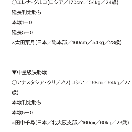
○エレナ・グルコ(ロシア／170cm／54kg／24歳)
延長判定勝ち
本戦1－0
延長5－0
×太田菜月(日本／総本部／160cm／54kg／23歳)
▼中量級決勝戦
○アナスタシア・クリプノワ(ロシア／168㎝／64kg／27
歳)
本戦判定勝ち
本戦5－0
×田中千尋(日本／北大阪支部／160㎝／60kg／23歳)