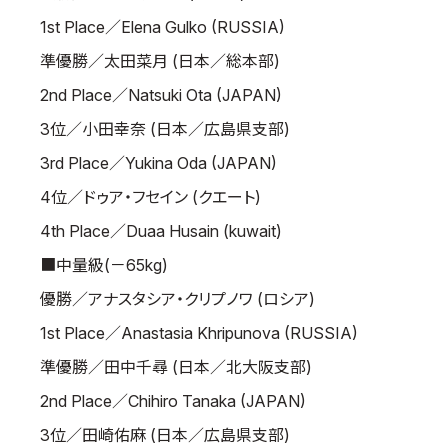
1st Place／Elena Gulko (RUSSIA)
準優勝／太田菜月 (日本／総本部)
2nd Place／Natsuki Ota (JAPAN)
3位／小田幸奈 (日本／広島県支部)
3rd Place／Yukina Oda (JAPAN)
4位／ドゥア・フセイン (クエート)
4th Place／Duaa Husain (kuwait)
■中量級(－65kg)
優勝／アナスタシア・クリプノワ (ロシア)
1st Place／Anastasia Khripunova (RUSSIA)
準優勝／田中千尋 (日本／北大阪支部)
2nd Place／Chihiro Tanaka (JAPAN)
3位／田崎佑麻 (日本／広島県支部)