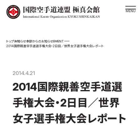
道場検索
EVENT
お知らせ
本部からのお知らせ
スケジュール
2014国際親善空手道選手権大会・2日目／世界女子選手権大会レポート
極真会館の世界
極真会館の理念
2014.4.21
大山倍達総裁 紹介
2014国際親善空手道選
松井章奎館長 紹介
極真の歴史
手権大会・2日目／世界
極真会館のご案内
女子選手権大会レポート
極真会館の概要
役員紹介
各委員会紹介