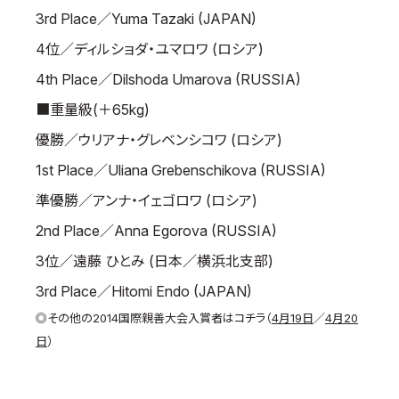
3rd Place／Yuma Tazaki (JAPAN)
4位／ディルショダ・ユマロワ (ロシア)
4th Place／Dilshoda Umarova (RUSSIA)
■重量級(＋65kg)
優勝／ウリアナ・グレベンシコワ (ロシア)
1st Place／Uliana Grebenschikova (RUSSIA)
準優勝／アンナ・イェゴロワ (ロシア)
2nd Place／Anna Egorova (RUSSIA)
3位／遠藤 ひとみ (日本／横浜北支部)
3rd Place／Hitomi Endo (JAPAN)
◎その他の2014国際親善大会入賞者はコチラ（
4月19日
／
4月20
日
）