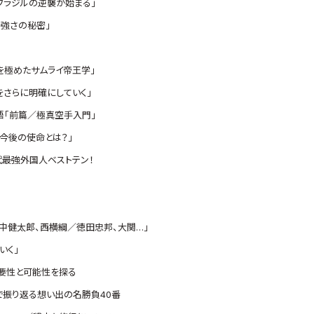
、ブラジルの逆襲が始まる」
る強さの秘密」
を極めたサムライ帝王学」
をさらに明確にしていく」
語「前篇／極真空手入門」
今後の使命とは？」
代最強外国人ベストテン！
中健太郎、西横綱／徳田忠邦、大関…」
いく」
要性と可能性を探る
で振り返る想い出の名勝負40番