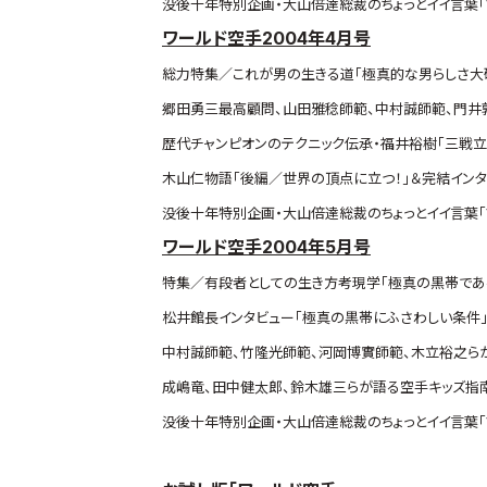
没後十年特別企画・大山倍達総裁のちょっとイイ言葉「Vo
ワールド空手2004年4月号
総力特集／これが男の生きる道「極真的な男らしさ大
郷田勇三最高顧問、山田雅稔師範、中村誠師範、門井
歴代チャンピオンのテクニック伝承・福井裕樹「三戦立
木山仁物語「後編／世界の頂点に立つ！」＆完結インタ
没後十年特別企画・大山倍達総裁のちょっとイイ言葉「V
ワールド空手2004年5月号
特集／有段者としての生き方考現学「極真の黒帯であ
松井館長インタビュー「極真の黒帯にふさわしい条件
中村誠師範、竹隆光師範、河岡博實師範、木立裕之ら
成嶋竜、田中健太郎、鈴木雄三らが語る空手キッズ指南書
没後十年特別企画・大山倍達総裁のちょっとイイ言葉「V