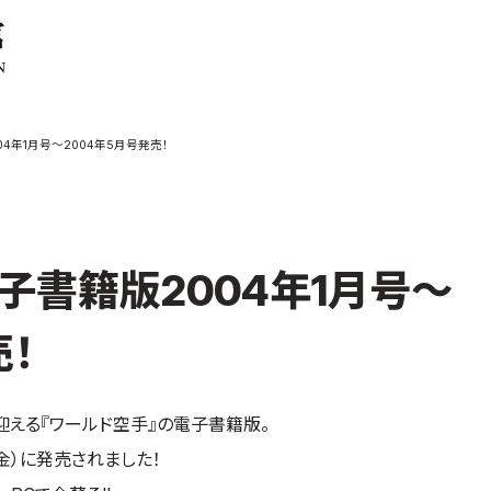
ご案内
お知らせ
4年1月号～2004年5月号発売！
館の概要
本部からのお知ら
せ
介
支部からのお知ら
せ
会紹介
公式大会
子書籍版2004年1月号～
手道連盟に
公式記録
試合規則
売！
入門のご案内
青少年部・保護者
迎える『ワールド空手』の電子書籍版。
の方へ
一般の部・壮年部
（金）に発売されました！
の方
会員制度