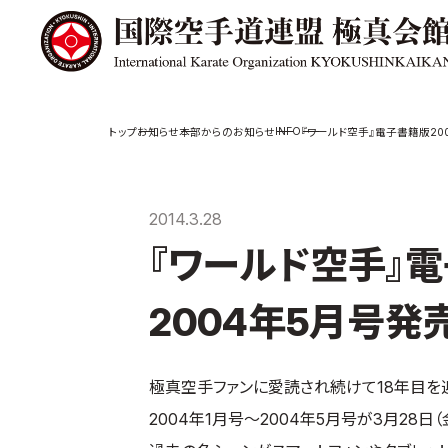
極真会館の
道場検索
INFO
お知らせ
本部からのお知らせ
『ワールド空手』電子書籍版200
スケジュール
極真会
極真会館の世界
役員紹
2014.3.28
極真会館の理念
各委員
『ワールド空手』電
大山倍達総裁 紹
国際空
介
ついて
松井章奎館長 紹
2004年5月号発
介
極真の歴史
極真空手ファンに愛読され続けて18年目を
2004年1月号～2004年5月号が3月28日