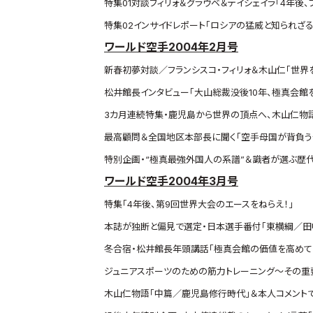
特集01対談フィリォ＆グラウベ＆テイシェイラ「4年後
特集02インサイドレポート「ロシアの猛威と知られざ
ワールド空手2004年2月号
新春初夢対談／フランシスコ・フィリォ＆木山仁「世界
松井館長インタビュー「大山総裁没後10年、極真会館
3カ月連続特集・鹿児島から世界の頂点へ、木山仁物
最高顧問＆全国地区本部長に聞く「空手母国が背負う
特別企画・“極真最強外国人の系譜”＆識者が選ぶ歴
ワールド空手2004年3月号
特集「4年後、第9回世界大会のエースをねらえ！」
本誌が独断と偏見で選定・日本選手番付「東横綱／田
冬合宿・松井館長年頭講話「極真会館の価値を高めて
ジュニアスポーツのための筋力トレーニング～その重
木山仁物語「中篇／鹿児島修行時代」＆本人コメント