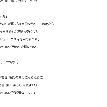
l.01／稽古と修行について」
研究」
敦嗣らが語る「極真的な男らしさの磨き方」
ちを極めれば突きが強くなる」
ビュー「次は何を目指すのか」
ol.02／男の生き様について」
ることの誇り」
」
が語る「理想の黒帯になるために」
「強く、楽しく、元気よく！」
ol.03／昇段審査について