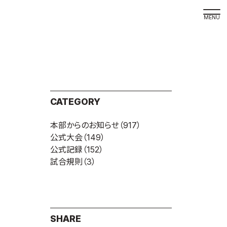
取材の
よくある
本サイト
CATEGORY
プライバ
本部からのお知らせ
（917）
サイトマ
公式大会
（149）
Language
公式記録
（152）
試合規則
（3）
日本語
English
SHARE