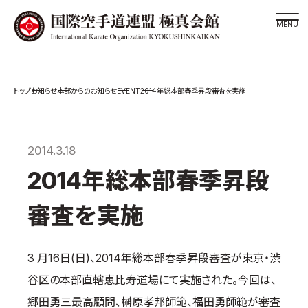
道場検索
EVENT
お知らせ
本部からのお知らせ
2014年総本部春季昇段審査を実施
スケジュール
極真会館の世界
極真会館の理念
2014.3.18
大山倍達総裁 紹介
2014年総本部春季昇段
松井章奎館長 紹介
審査を実施
極真の歴史
極真会館のご案内
3 月16日(日)、2014年総本部春季昇段審査が東京・渋
極真会館の概要
谷区の本部直轄恵比寿道場にて実施された。今回は、
役員紹介
郷田勇三最高顧問、榊原孝邦師範、福田勇師範が審査
各委員会紹介