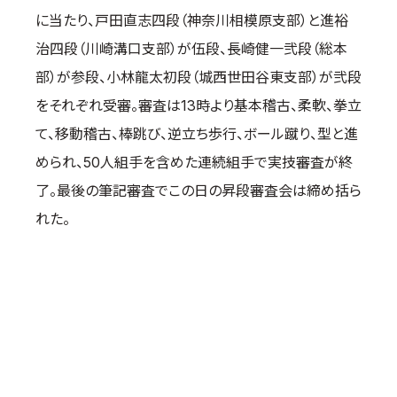
に当たり、戸田直志四段（神奈川相模原支部）と進裕
国際空手道連盟について
治四段（川崎溝口支部）が伍段、長崎健一弐段（総本
お知らせ
部）が参段、小林龍太初段（城西世田谷東支部）が弐段
本部からのお知らせ
をそれぞれ受審。審査は13時より基本稽古、柔軟、拳立
支部からのお知らせ
て、移動稽古、棒跳び、逆立ち歩行、ボール蹴り、型と進
公式大会
められ、50人組手を含めた連続組手で実技審査が終
公式記録
了。最後の筆記審査でこの日の昇段審査会は締め括ら
試合規則
れた。
入門のご案内
青少年部・保護者の方へ
一般の部・壮年部の方
会員制度