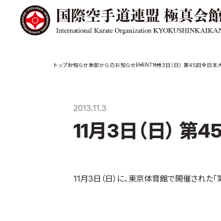
極真会館の
道場検索
EVENT
お知らせ
本部からのお知らせ
11月3日（日） 第45回全日
スケジュール
極真会
極真会館の世界
役員紹
2013.11.3
極真会館の理念
各委員
11月3日（日） 
大山倍達総裁 紹
国際空
介
ついて
松井章奎館長 紹
介
極真の歴史
11月3日（日）に、東京体育館で開催された