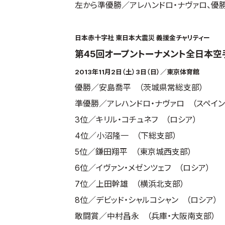
左から準優勝／アレハンドロ・ナヴァロ、優
日本赤十字社 東日本大震災 義援金チャリティー
第45回オープントーナメント全日本
2013年11月2日（土）3日（日）／東京体育館
優勝／安島喬平 （茨城県常総支部）
準優勝／アレハンドロ・ナヴァロ （スペイン
3位／キリル・コチュネフ （ロシア）
4位／小沼隆一 （下総支部）
5位／鎌田翔平 （東京城西支部）
6位／イヴァン・メゼンツェフ （ロシア）
7位／上田幹雄 （横浜北支部）
8位／デビッド・シャルコシャン （ロシア）
敢闘賞／中村昌永 （兵庫・大阪南支部）