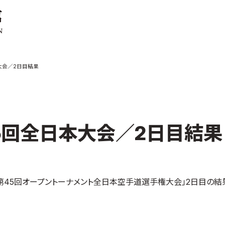
ご案内
お知らせ
本大会／2日目結果
館の概要
本部からのお知ら
せ
介
支部からのお知ら
せ
会紹介
公式大会
第45回全日本大会／2日目結果
手道連盟に
公式記録
試合規則
入門のご案内
「第45回オープントーナメント全日本空手道選手権大会」2日目の結
青少年部・保護者
の方へ
一般の部・壮年部
の方
会員制度