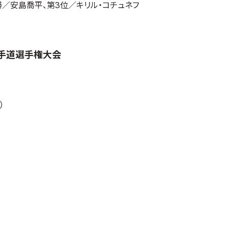
勝／安島喬平、第3位／キリル・コチュネフ
空手道選手権大会
）