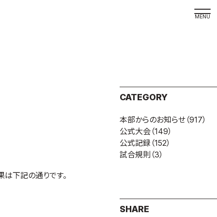
取材の
よくある
本サイト
CATEGORY
プライバ
本部からのお知らせ
（917）
サイトマ
公式大会
（149）
Language
公式記録
（152）
試合規則
（3）
日本語
English
果は下記の通りです。
SHARE