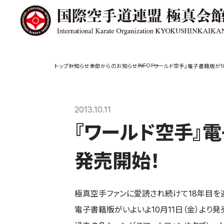
極真会館の
道場検索
INFO
お知らせ
本部からのお知らせ
『ワールド空手』電子書籍版が10
スケジュール
極真会
極真会館の世界
役員紹
2013.10.11
極真会館の理念
各委員
『ワールド空手』電
大山倍達総裁 紹
国際空
介
ついて
松井章奎館長 紹
発売開始！
介
極真の歴史
極真空手ファンに愛読され続けて18年目を
電子書籍版がいよいよ10月11日（金）より発