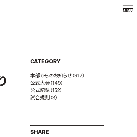
取材の
よくある
本サイト
CATEGORY
プライバ
本部からのお知らせ
（917）
サイトマ
り
公式大会
（149）
Language
公式記録
（152）
試合規則
（3）
日本語
English
SHARE