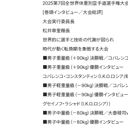
2025第7回全世界体重別空手道選手権大
[巻頭インタビュー／大会総評]
大会実行委員長
松井章奎館長
世界的に選手と技術の代謝が図られ
時代が動く転換期を象徴する大会
■男子重量級（＋90kg）決勝戦／コバレンコ
■男子重量級（＋90kg）優勝インタビュー
コバレンコ・コンスタンティン（I.K.O.ロシア
■男子軽重量級（－90kg）決勝戦／コバレン
■男子軽重量級（－90kg）優勝インタビュ
グセイノフ・ラシャド（I.K.O.ロシア））
■男子中量級（－80kg）決勝戦／大秦稜司v
■男子中量級（－80kg）優勝インタビュー