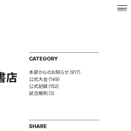
取材の
よくある
本サイト
CATEGORY
プライバ
本部からのお知らせ
（917）
サイトマ
書店
公式大会
（149）
Language
公式記録
（152）
試合規則
（3）
日本語
English
SHARE