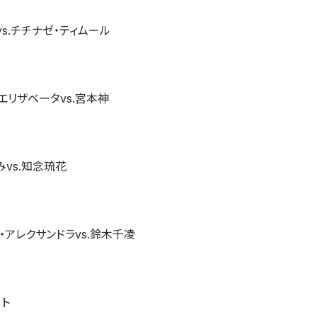
s.チチナゼ・ティムール
エリザベータvs.宮本神
vs.知念琉花
・アレクサンドラvs.鈴木千凌
ト