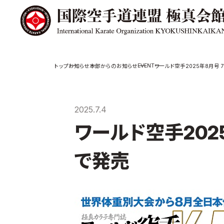
極真会館の
道場検索
EVENT
お知らせ
本部からのお知らせ
ワールド空手2025年8月号 
スケジュール
極真会
極真会館の世界
役員紹
2025.7.4
極真会館の理念
各委員
ワールド空手202
大山倍達総裁 紹
国際空
介
ついて
松井章奎館長 紹
で発売
介
極真の歴史