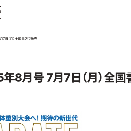
ご案内
お知らせ
7月7日（月）全国書店で発売
館の概要
本部からのお知ら
せ
介
支部からのお知ら
せ
会紹介
公式大会
5年8月号 7月7日（月）全国
手道連盟に
公式記録
試合規則
入門のご案内
青少年部・保護者
の方へ
一般の部・壮年部
の方
会員制度