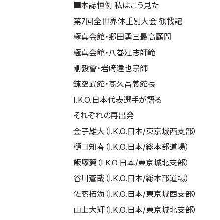
■本誌恒例 私はこう見た
第7回全世界体重別大会 観戦記
極真会館・郷田勇三最高顧問
極真会館・八巻建志師範
剛毅會・岩﨑達也宗師
錬空武館・髙久昌義館長
I.K.O.日本代表選手が語る
それぞれの再出発
金子雄大（I.K.O.日本/東京城西支部）
樋口知春（I.K.O.日本/総本部道場）
飯塚翼（I.K.O.日本/東京城北支部）
谷川蒼哉（I.K.O.日本/総本部道場）
佐藤拓海（I.K.O.日本/東京城西支部）
山上大輝（I.K.O.日本/東京城北支部）