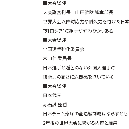
■大会総評
大会副審判長 山田雅稔 総本部長
世界大会以降対応力や耐久力を付けた日
“対ロシア”の組手が備わりつつある
■大会総評
全国選手強化委員会
木山仁 委員長
日本選手と遜色のない外国人選手の
技術力の高さに危機感を抱いている
■大会総評
日本代表
赤石誠 監督
日本チーム悲願の全階級制覇はならずとも
2年後の世界大会に繋がる内容と結果