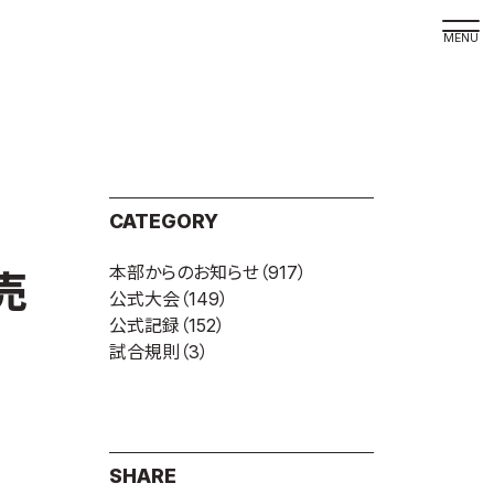
取材の
よくある
本サイト
CATEGORY
プライバ
本部からのお知らせ
（917）
サイトマ
売
公式大会
（149）
Language
公式記録
（152）
試合規則
（3）
日本語
English
SHARE