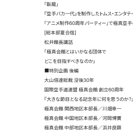
「臥龍」
『空手バカ一代』を制作したトムス・エンタテ
「アニメ制作60周年パーティー」で極真空
[総本部夏合宿]
松井館長講話
「極真会館とはいかなる団体で
どこを目指すべきなのか」
■特別企画 後編
大山倍達総裁 没後30年
国際空手道連盟 極真会館 創立60周年
『大きな節目となる記念年に何を思うのか？
極真会館 関西地区本部長／川畑幸一
極真会館 中国地区本部長／河岡博實
極真会館 中部地区本部長／浜井良顕