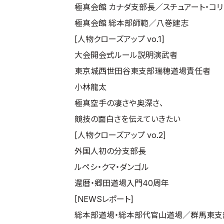
極真会館 カナダ支部長／スチュアート・コリ
極真会館 総本部師範／八巻建志
[人物クローズアップ vo.1]
大会開会式ルール説明演武者
東京城西世田谷東支部瑞穂道場責任者
小林龍太
極真空手の凄さや奥深さ、
競技の面白さを伝えていきたい
[人物クローズアップ vo.2]
外国人初の分支部長
ルペシ・クマ・ダンゴル
還暦・郷田道場入門40周年
[NEWSレポート]
総本部道場・総本部代官山道場／群馬東支