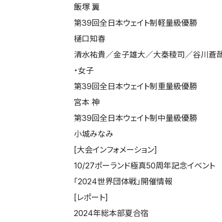
飯塚 翼
第39回全日本ウェイト制軽量級優勝
樋口知春
清水祐貴／金子雄大／大秦稜司／谷川蒼
・女子
第39回全日本ウェイト制重量級優勝
宮本 神
第39回全日本ウェイト制中量級優勝
小城みなみ
[大会インフォメーション]
10/27ポーランド極真50周年記念イベント
「2024世界団体戦」開催情報
[レポート]
2024年総本部夏合宿