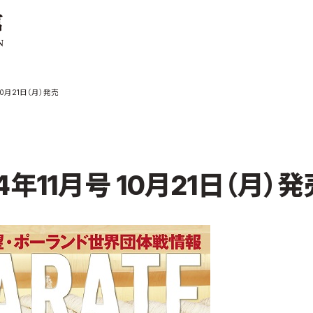
ご案内
お知らせ
10月21日（月）発売
館の概要
本部からのお知ら
せ
介
支部からのお知ら
せ
会紹介
公式大会
年11月号 10月21日（月）発
手道連盟に
公式記録
試合規則
入門のご案内
青少年部・保護者
の方へ
一般の部・壮年部
の方
会員制度