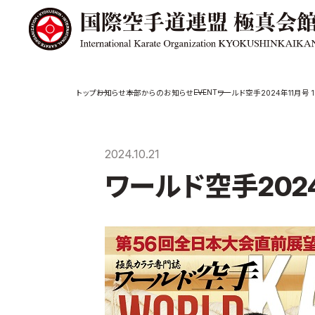
極真会館の
道場検索
EVENT
お知らせ
本部からのお知らせ
ワールド空手2024年11月号 
スケジュール
極真会
極真会館の世界
役員紹
2024.10.21
極真会館の理念
各委員
ワールド空手2024
大山倍達総裁 紹
国際空
介
ついて
松井章奎館長 紹
介
極真の歴史