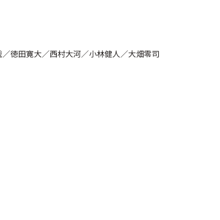
哉／徳田寛大／西村大河／小林健人／大畑零司