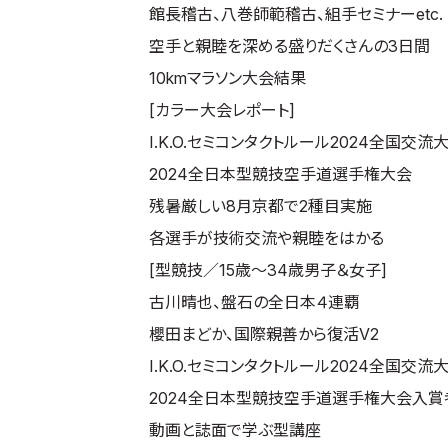
館長稽古、八巻師範稽古、組手セミナーetc.
空手と親睦を深める盛りだくさんの3日間
10kmマラソン大会結果
[カラー大会レポート]
I.K.O.セミコンタクトルール2024全国交流
2024全日本型競技空手道選手権大会
残暑厳しい8月京都で2種目実施
各選手が技術交流や親睦をはかる
[型競技／15歳～34歳男子＆女子]
古川晴也、盤石の全日本４連覇
櫻田まどか、国際親善から復活V2
I.K.O.セミコンタクトルール2024全国交
2024全日本型競技空手道選手権大会入賞
動画と誌面で学ぶ型講座