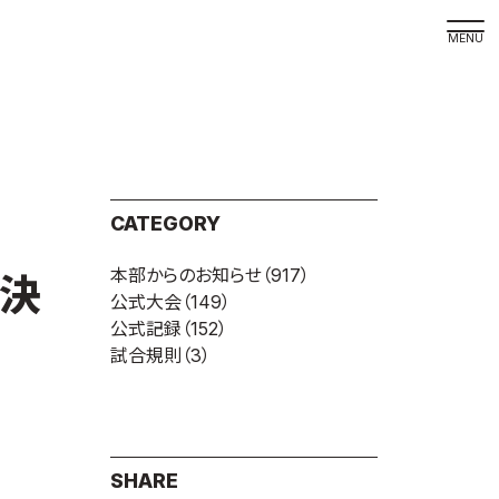
取材の
よくある
本サイト
CATEGORY
プライバ
本部からのお知らせ
（917）
サイトマ
ト決
公式大会
（149）
Language
公式記録
（152）
試合規則
（3）
日本語
English
SHARE