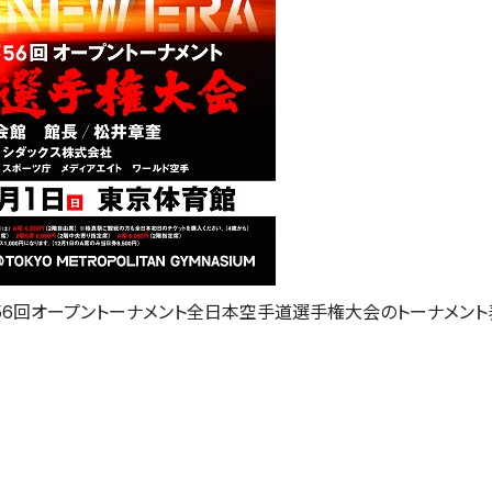
れる第56回オープントーナメント全日本空手道選手権大会のトーナメン