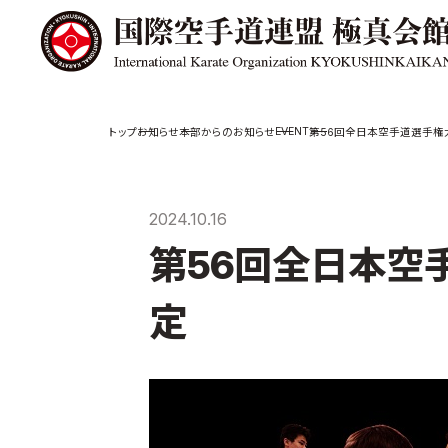
極真会館の
道場検索
EVENT
お知らせ
本部からのお知らせ
第56回全日本空手道選手権
スケジュール
極真会
極真会館の世界
役員紹
2024.10.16
極真会館の理念
各委員
第56回全日本空
大山倍達総裁 紹
国際空
介
ついて
松井章奎館長 紹
定
介
極真の歴史