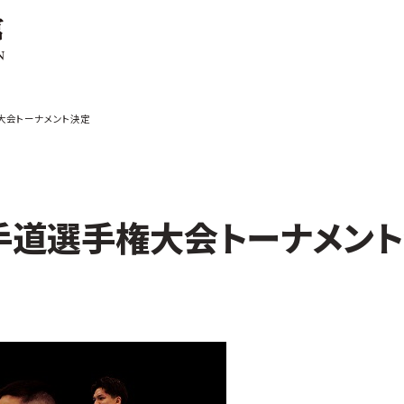
ご案内
お知らせ
大会トーナメント決定
館の概要
本部からのお知ら
せ
介
支部からのお知ら
せ
会紹介
公式大会
手道選手権大会トーナメン
手道連盟に
公式記録
試合規則
入門のご案内
青少年部・保護者
の方へ
一般の部・壮年部
の方
会員制度