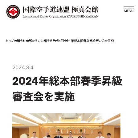
道場検索
EVENT
お知らせ
本部からのお知らせ
2024年総本部春季昇級審査会を実施
スケジュール
極真会館の世界
極真会館の理念
2024.3.4
大山倍達総裁 紹介
2024年総本部春季昇級
松井章奎館長 紹介
審査会を実施
極真の歴史
極真会館のご案内
極真会館の概要
役員紹介
各委員会紹介