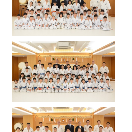
国際空手道連盟について
お知らせ
本部からのお知らせ
支部からのお知らせ
公式大会
公式記録
試合規則
入門のご案内
青少年部・保護者の方へ
一般の部・壮年部の方
会員制度