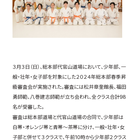
取材のお申し込み
よくある質問
本サイトについて
プライバシーポリシー
サイトマップ
Language
３月３日（日）、総本部代官山道場において、少年部、一
日本語
English
般・壮年・女子部を対象にした２０２４年総本部春季昇
級審査会が実施された。審査には松井章奎館長、福田
勇師範、八巻建志師範が立ち会われ、全クラス合計98
名が受審した。
審査は総本部道場と代官山道場の合同で、少年部は
白帯・オレンジ帯と青帯～茶帯に分け、一般・壮年・女
子部と併せて３クラスで、午前10時から少年部２クラス