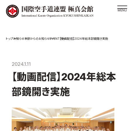
道場検索
EVENT
お知らせ
本部からのお知らせ
【動画配信】2024年総本部鏡開き実施
スケジュール
極真会館の世界
極真会館の理念
2024.1.11
大山倍達総裁 紹介
【動画配信】2024年総本
松井章奎館長 紹介
部鏡開き実施
極真の歴史
極真会館のご案内
極真会館の概要
役員紹介
各委員会紹介