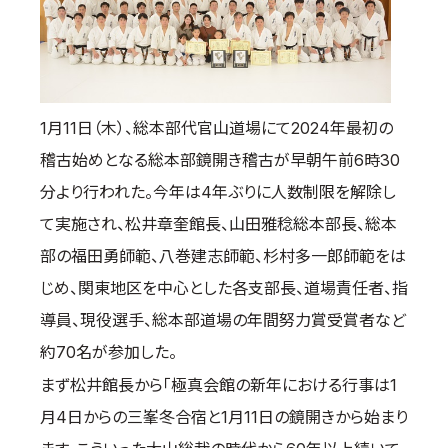
国際空手道連盟について
お知らせ
本部からのお知らせ
1月11日（木）、総本部代官山道場にて2024年最初の
支部からのお知らせ
稽古始めとなる総本部鏡開き稽古が早朝午前6時30
公式大会
分より行われた。今年は4年ぶりに人数制限を解除し
公式記録
て実施され、松井章奎館長、山田雅稔総本部長、総本
試合規則
部の福田勇師範、八巻建志師範、杉村多一郎師範をは
入門のご案内
じめ、関東地区を中心とした各支部長、道場責任者、指
青少年部・保護者の方へ
導員、現役選手、総本部道場の年間努力賞受賞者など
一般の部・壮年部の方
約70名が参加した。
会員制度
まず松井館長から「極真会館の新年における行事は1
月4日からの三峯冬合宿と1月11日の鏡開きから始まり