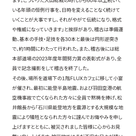
ます。こういった大山総裁の時代から60年以上続いて
取材のお申し込み
いる年頭の恒例行事を、日時を変えることなく続けて
よくある質問
いくことが大事ですし、それがやがて伝統になり、格式
本サイトについて
や権威になっていきます」と挨拶があり、稽古は準備運
プライバシーポリシー
動、基本の手技・足技を各30本と最後は円形逆突き
サイトマップ
で、約1時間にわたって行われた。また、稽古後には総
Language
本部道場の2023年度年間努力賞の表彰式があり、全
日本語
員で記念撮影をして稽古を終了した。
English
その後、場所を道場下の１階FLUXカフェに移して小宴
が催され、最初に能登半島地震、および羽田空港の航
空機事故で亡くなられた方々に全員で黙祷を捧げ、松
井館長から「石川県能登地方を震源とする大規模な地
震により犠牲となられた方々に謹んでお悔やみを申し
上げますとともに、被災されました皆様に心からお見