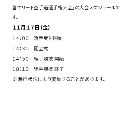
善エリート空手道選手権大会」の大会スケジュールで
国際空手道連盟について
す。
お知らせ
１１月１７日（金）
本部からのお知らせ
１４：００ 選手受付開始
支部からのお知らせ
１４：３０ 開会式
公式大会
公式記録
１４：５０ 組手競技 開始
試合規則
１８：１０ 組手競技 終了
入門のご案内
※進行状況により変動することがあります。
青少年部・保護者の方へ
一般の部・壮年部の方
会員制度