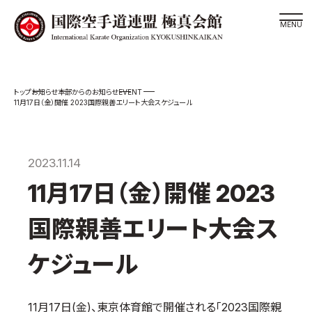
道場検索
EVENT
お知らせ
本部からのお知らせ
スケジュール
11月17日（金）開催 2023国際親善エリート大会スケジュール
極真会館の世界
極真会館の理念
2023.11.14
大山倍達総裁 紹介
11月17日（金）開催 2023
松井章奎館長 紹介
極真の歴史
国際親善エリート大会ス
極真会館のご案内
ケジュール
極真会館の概要
役員紹介
11月17日(金)、東京体育館で開催される「2023国際親
各委員会紹介