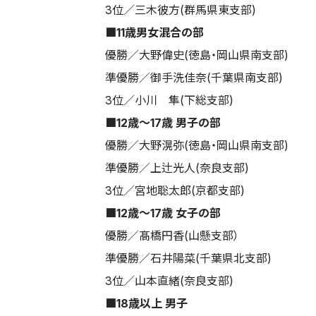
3位／三木彼方(群馬県東支部)
■11歳男女混合の部
優勝／大野偉史(徳島・岡山県南支部)
準優勝／御手洗佳奈(千葉県南支部)
3位／小川 隼(下総支部)
■12歳～17歳 男子の部
優勝／大野滉弥(徳島・岡山県南支部)
準優勝／上辻光人(奈良支部)
3位／宮地聡太郎(京都支部)
■12歳～17歳 女子の部
優勝／髙橋円香(山懸支部）
準優勝／石井陽菜(千葉県北支部)
3位／山本直緒(奈良支部)
■18歳以上 男子