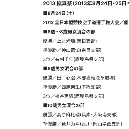
2013 極真祭（2013年8月24日・2
■8月24日（土）
2013 全日本型競技空手道選手権大会／
■6歳～8歳男女混合の部
優勝／上辻光琉(奈良支部)
準優勝／神山藍伽(奈良支部)
3位／有村千佳(鹿児島県支部)
■9歳男女混合の部
優勝／田口心温(本部直轄浅草道場)
準優勝／西原茉生(下総支部)
3位／榎谷吏織(鹿児島県支部)
■10歳男女混合の部
優勝／髙原麻比瑠(兵庫・大阪南支部)
準優勝／薮井力斗(香川・岡山県西支部)