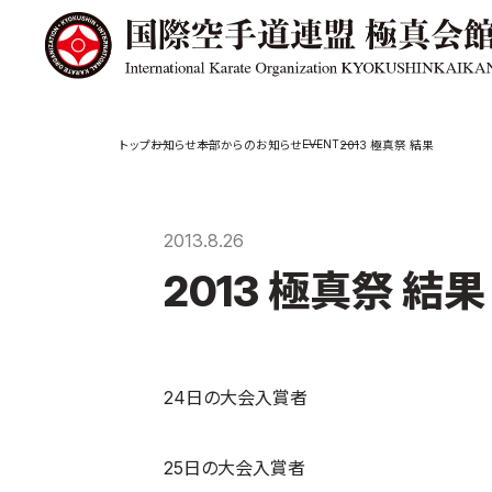
極真会館の
道場検索
EVENT
お知らせ
本部からのお知らせ
2013 極真祭 結果
スケジュール
極真会
極真会館の世界
役員紹
2013.8.26
極真会館の理念
各委員
2013 極真祭 結果
大山倍達総裁 紹
国際空
介
ついて
松井章奎館長 紹
介
極真の歴史
24日の大会入賞者
25日の大会入賞者