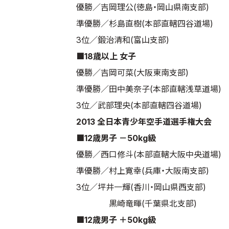
優勝／吉岡理公(徳島・岡山県南支部)
準優勝／杉島直樹(本部直轄四谷道場)
3位／鍛治清和(富山支部)
■18歳以上 女子
優勝／吉岡可菜(大阪東南支部)
準優勝／田中美奈子(本部直轄浅草道場)
3位／武部理央(本部直轄四谷道場)
2013 全日本青少年空手道選手権大会
■12歳男子 －50kg級
優勝／西口修斗(本部直轄大阪中央道場)
準優勝／村上寛幸(兵庫・大阪南支部)
3位／坪井一輝(香川・岡山県西支部)
黒崎竜暉(千葉県北支部)
■12歳男子 ＋50kg級