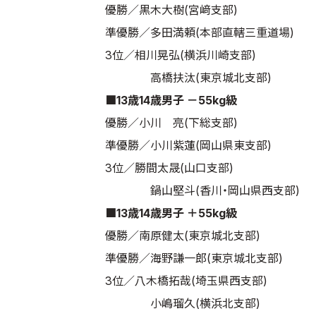
優勝／黒木大樹(宮﨑支部)
準優勝／多田満頼(本部直轄三重道場)
3位／相川晃弘(横浜川崎支部)
高橋扶汰(東京城北支部)
■13歳14歳男子 －55kg級
優勝／小川 亮(下総支部)
準優勝／小川紫蓮(岡山県東支部)
3位／勝間太晟(山口支部)
鍋山堅斗(香川・岡山県西支部)
■13歳14歳男子 ＋55kg級
優勝／南原健太(東京城北支部)
準優勝／海野謙一郎(東京城北支部)
3位／八木橋拓哉(埼玉県西支部)
小嶋瑠久(横浜北支部)