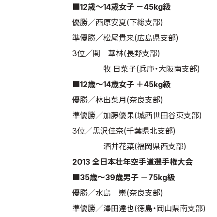
■12歳～14歳女子 －45kg級
優勝／西原安夏(下総支部)
準優勝／松尾貴来(広島県支部)
3位／関 華林(長野支部)
牧 日菜子(兵庫・大阪南支部)
■12歳～14歳女子 ＋45kg級
優勝／林出菜月(奈良支部)
準優勝／加藤優果(城西世田谷東支部)
3位／黒沢佳奈(千葉県北支部)
酒井花菜(福岡県西支部)
2013 全日本壮年空手道選手権大会
■35歳～39歳男子 －75kg級
優勝／水島 崇(奈良支部)
準優勝／澤田達也(徳島・岡山県南支部)