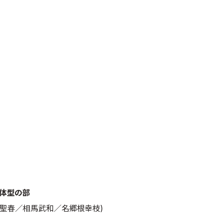
団体型の部
馬聖春／相馬武和／名郷根幸枝)