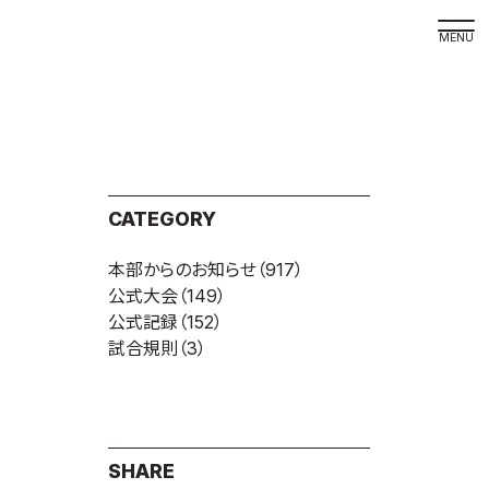
取材の
よくある
本サイト
CATEGORY
プライバ
本部からのお知らせ
（917）
サイトマ
公式大会
（149）
Language
公式記録
（152）
試合規則
（3）
日本語
English
SHARE