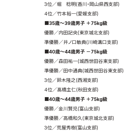
3位／堀 稔明(香川・岡山県西支部)
4位／竹本裕一(愛媛支部)
■35歳～39歳男子 ＋75kg級
優勝／内田記央(東京城北支部)
準優勝／井ノ口敏典(川崎溝口支部)
■40歳～44歳男子 －75kg級
優勝／森田祐一(城西世田谷東支部)
準優勝／田中通典(城西世田谷東支部)
3位／鈴木隆之(西湘支部)
4位／髙橋主仁(秋田支部)
■40歳～44歳男子 ＋75kg級
優勝／金川賢児(富山支部)
準優勝／高橋和久(東京城北支部)
3位／荒屋秀樹(富山支部)