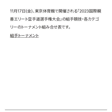
国際空手道連盟について
11月17日(金)、東京体育館で開催される「2023国際親
お知らせ
善エリート空手道選手権大会」の組手競技・各カテゴ
本部からのお知らせ
リーのトーナメント組み合せ表です。
支部からのお知らせ
組手トーナメント
公式大会
公式記録
試合規則
入門のご案内
青少年部・保護者の方へ
一般の部・壮年部の方
会員制度