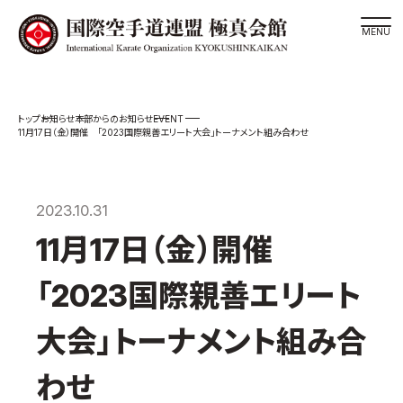
道場検索
EVENT
お知らせ
本部からのお知らせ
スケジュール
11月17日（金）開催 「2023国際親善エリート大会」トーナメント組み合わせ
極真会館の世界
極真会館の理念
2023.10.31
大山倍達総裁 紹介
11月17日（金）開催
松井章奎館長 紹介
極真の歴史
「2023国際親善エリート
極真会館のご案内
大会」トーナメント組み合
極真会館の概要
役員紹介
わせ
各委員会紹介