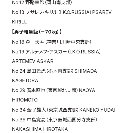
No.12 野路幸希（岡山南支部）
取材のお申し込み
No.13 プサレフ・キリル（I.K.O.RUSSIA）PSAREV
よくある質問
KIRILL
本サイトについて
【男子軽量級（－70kg）】
プライバシーポリシー
No.18 森 天斗（神奈川川崎中央支部）
サイトマップ
No.19 アルテメフ・アスカー（I.K.O.RUSSIA）
Language
ARTEMEV ASKAR
日本語
No.24 島田景虎（栃木南支部）SHIMADA
English
KAGETORA
No.29 廣本直也（東京城北支部）NAOYA
HIROMOTO
No.34 金子雄大（東京城西支部）KANEKO YUDAI
No.39 中島寛高（東京医城西国分寺支部）
NAKASHIMA HIROTAKA