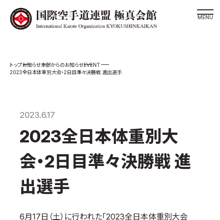
道場検索
EVENT
お知らせ
本部からのお知らせ
スケジュール
2023全日本体重別大会・2日目準々決勝戦 進出選手
極真会館の世界
極真会館の理念
2023.6.17
大山倍達総裁 紹介
2023全日本体重別大
松井章奎館長 紹介
極真の歴史
会・2日目準々決勝戦 進
極真会館のご案内
出選手
極真会館の概要
役員紹介
6月17日（土）に行われた「2023全日本体重別大会
各委員会紹介