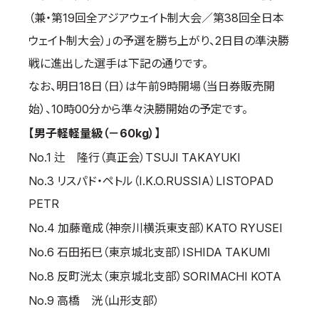
（兼・第19回全アジアウェイト制大会／第38回全日本
国際空手道連盟について
ウェイト制大会）」の予選を勝ち上がり、2日目の準決勝
お知らせ
戦に進出した選手は下記の通りです。
本部からのお知らせ
なお、明日18日（日）は午前9時開場（当日券販売開
支部からのお知らせ
始）、10時00分から準々決勝開始の予定です。
公式大会
【男子軽軽量級（－60kg）】
公式記録
No.1 辻 隆行（真正会）TSUJI TAKAYUKI
試合規則
No.3 リスパド・ペトル（I.K.O.RUSSIA）LISTOPAD
入門のご案内
PETR
青少年部・保護者の方へ
No.4 加藤竜成（神奈川横浜東支部）KATO RYUSEI
一般の部・壮年部の方
No.6 石田拓巳（東京城北支部）ISHIDA TAKUMI
会員制度
No.8 反町洸太（東京城北支部）SORIMACHI KOTA
No.9 高橋 洸（山形支部）