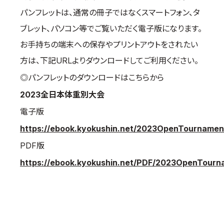
パンフレットは、通常の冊子ではなくスマートフォン、タ
国際空手道連盟について
ブレット、パソコン等でご覧いただく電子版になります。
お知らせ
お手持ちの端末への保存やプリントアウトをされたい
本部からのお知らせ
方は、下記URLよりダウンロードしてご利用ください。
支部からのお知らせ
◎パンフレットのダウンロードはこちらから
公式大会
2023全日本体重別大会
公式記録
電子版
試合規則
入門のご案内
https://ebook.kyokushin.net/2023OpenTourname
PDF版
青少年部・保護者の方へ
https://ebook.kyokushin.net/PDF/2023OpenTour
一般の部・壮年部の方
会員制度