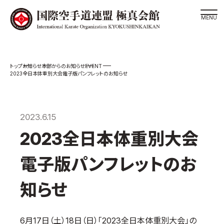
道場検索
EVENT
お知らせ
本部からのお知らせ
スケジュール
2023全日本体重別大会電子版パンフレットのお知らせ
極真会館の世界
極真会館の理念
2023.6.15
大山倍達総裁 紹介
2023全日本体重別大会
松井章奎館長 紹介
極真の歴史
電子版パンフレットのお
極真会館のご案内
知らせ
極真会館の概要
役員紹介
6月17日（土）18日（日）「2023全日本体重別大会」の
各委員会紹介