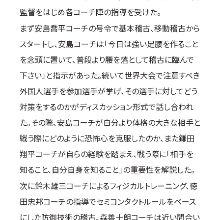
取材のお申し込み
監督をはじめ各コーチ陣の指導を受けた。
よくある質問
まず安島喬平コーチの号令で基本稽古、移動稽古から
本サイトについて
スタートし、安島コーチは「今日は強い足腰を作ること
プライバシーポリシー
を念頭に置いて、普段より腰を落として稽古に臨んで
サイトマップ
下さい」と指示があった。続いて世界大会で注意すべき
Language
外国人選手を参加選手が挙げ、その選手に対してどう
日本語
対策をするのかがディスカッション形式で話し合われ
English
た。その際、安島コーチが自分より体格の大きな相手と
戦う際にどのように恐怖心を克服したのか、また鎌田
翔平コーチが自らの経験を踏まえ、戦う際に「相手を
知ること、自分自身を知ること」の重要性を解説した。
次に鈴木雄三コーチによるフィジカルトレーニング、徳
田忠邦コーチの指導でセミコンタクトルールをベース
にした防御技術の稽古、森善十朗コーチは近い間合い