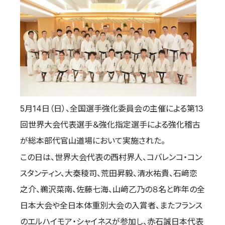
国際空手道連盟について
お知らせ
本部からのお知らせ
支部からのお知らせ
公式大会
公式記録
5月14日（日）、全国選手強化委員会の主催による第13
試合規則
回世界大会代表選手＆強化指定選手による強化稽古
入門のご案内
が総本部代官山道場において実施された。
青少年部・保護者の方へ
この日は、世界大会代表の西村界人、コバレンコ・コン
一般の部・壮年部の方
スタンティン、大秦稜司、荒田昇毅、清水祐貴、石﨑恋
会員制度
之介、鵜沢菜南、佐藤七海、山﨑乙乃の８名と昨年の全
日本大会や全日本体重別大会の入賞者、またフランス
のエルハイモア・シャイネスが参加し、赤石誠日本代表