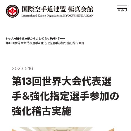
道場検索
EVENT
お知らせ
本部からのお知らせ
スケジュール
第13回世界大会代表選手＆強化指定選手参加の強化稽古実施
極真会館の世界
極真会館の理念
2023.5.16
大山倍達総裁 紹介
第13回世界大会代表選
松井章奎館長 紹介
極真の歴史
手＆強化指定選手参加の
極真会館のご案内
強化稽古実施
極真会館の概要
役員紹介
各委員会紹介