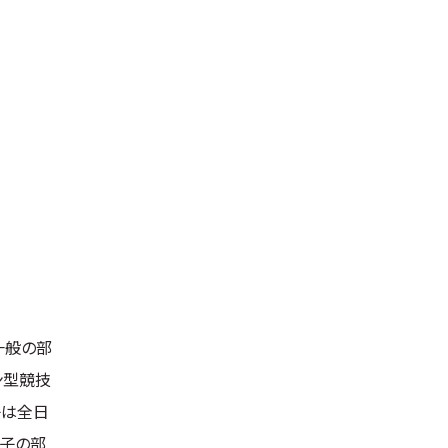
一般の部
ン型競技
子は全日
女子の部