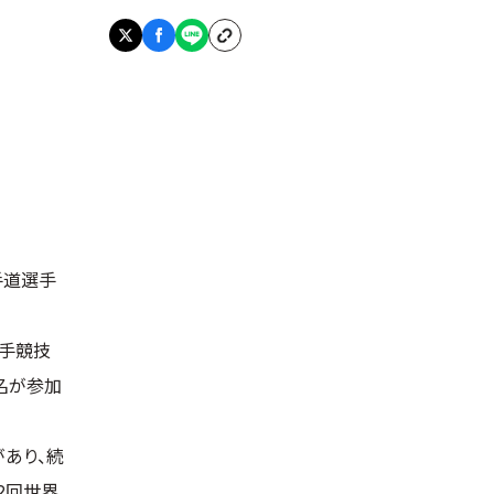
手道選手
組手競技
0名が参加
あり、続
2回世界