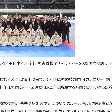
おいて「✚日本赤十字社 災害義援金チャリティー 2023国際親善空
れるのは2019年以来で、今大会は型競技部門14カテゴリーと
年まで国際空手道連盟（I.K.O.）に所属する各国の選手、約150
手競技の判定基準や反則の規定についてのルール説明と模範演武が
回世界）、木山仁支部長（第8回世界）、エミル・コストフ支部長（第