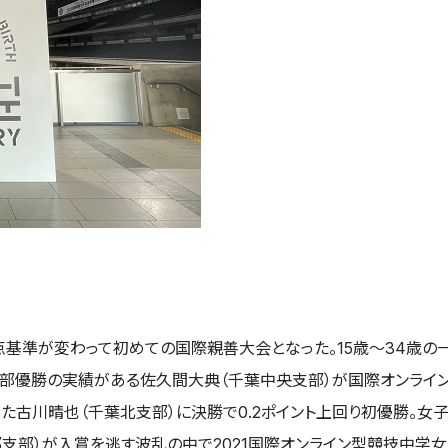
基準が変わって初めての国際親善大会となった。15歳～34歳の
の部優勝の実績がある佐久間大典（千葉中央支部）が国際オンライ
た古川晴也（千葉北支部）に決勝で0.2ポイント上回り初優勝。女
支部）が入賞を逃す波乱の中で2021国際オンライン型競技中学