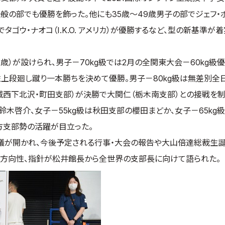
般の部でも優勝を飾った。他にも35歳～49歳男子の部でジェフ・
の部でタゴウ・ナオコ（I.K.O. アメリカ）が優勝するなど、型の新基準が
歳）が設けられ、男子－70kg級では2月の全関東大会－60kg級
上段廻し蹴り一本勝ちを決めて優勝。男子－80kg級は無差別全
西下北沢・町田支部）が決勝で大関仁（栃木南支部）との接戦を
鈴木啓介、女子－55kg級は秋田支部の櫻田まどか、女子－65kg
方支部勢の活躍が目立った。
が開かれ、今後予定される行事・大会の報告や大山倍達総裁生誕1
の方向性、指針が松井館長から全世界の支部長に向けて語られた。