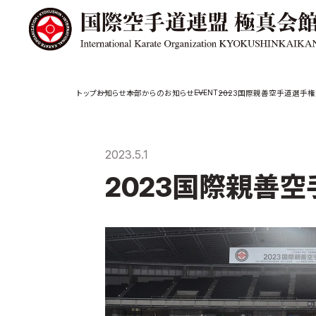
極真会館の
道場検索
EVENT
お知らせ
本部からのお知らせ
2023国際親善空手道選手
スケジュール
極真会
極真会館の世界
役員紹
2023.5.1
極真会館の理念
各委員
2023国際親善
大山倍達総裁 紹
国際空
介
ついて
松井章奎館長 紹
介
極真の歴史