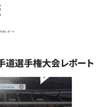
ご案内
お知らせ
権大会レポート
館の概要
本部からのお知ら
せ
介
支部からのお知ら
せ
会紹介
公式大会
空手道選手権大会レポート
手道連盟に
公式記録
試合規則
入門のご案内
青少年部・保護者
の方へ
一般の部・壮年部
の方
会員制度