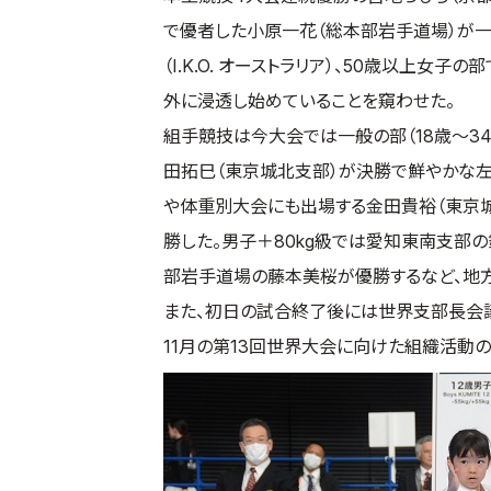
で優者した小原一花（総本部岩手道場）が一
（I.K.O. オーストラリア）、50歳以上女子
外に浸透し始めていることを窺わせた。
組手競技は今大会では一般の部（18歳～34
田拓巳（東京城北支部）が決勝で鮮やかな左
や体重別大会にも出場する金田貴裕（東京城
勝した。男子＋80kg級では愛知東南支部の
部岩手道場の藤本美桜が優勝するなど、地
また、初日の試合終了後には世界支部長会議
11月の第13回世界大会に向けた組織活動