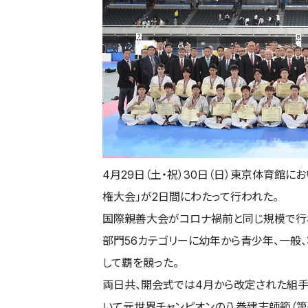
4月29日（土・祝）30日（日）東京体育館に
権大会」が2日間にわたって行われた。
国際親善大会がコロナ禍前と同じ規模で行わ
部門56カテゴリーに幼年から青少年、一般、壮
して覇を競った。
両日共、開会式では4月から改定された組
いて元世界チャンピオンの八巻建志師範（第6