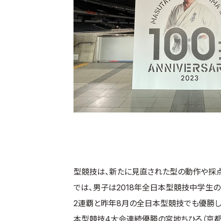
型競技は、新たに見直された型の動作や採点
では、男子は2018年全日本型競技中学生
2連覇と昨年8月の全日本型競技でも優勝し
本型競技4大会連続優勝の宮地ちひろ（京都