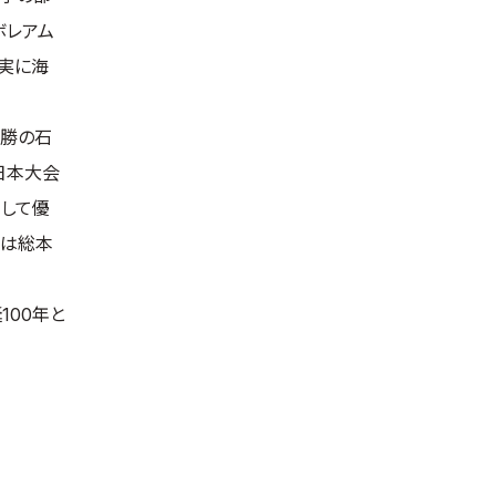
ボレアム
着実に海
優勝の石
日本大会
制して優
級は総本
00年と