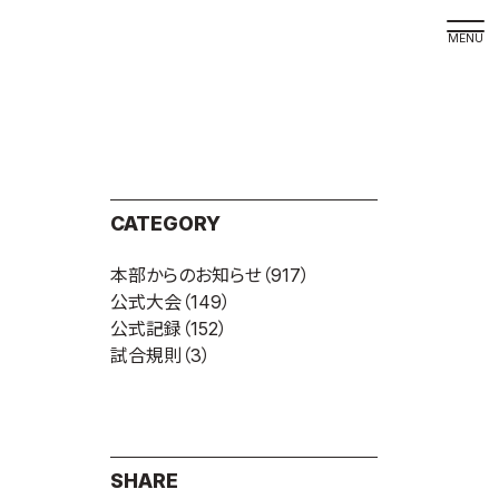
取材の
よくある
本サイト
CATEGORY
プライバ
本部からのお知らせ
（917）
サイトマ
公式大会
（149）
Language
公式記録
（152）
試合規則
（3）
日本語
English
SHARE