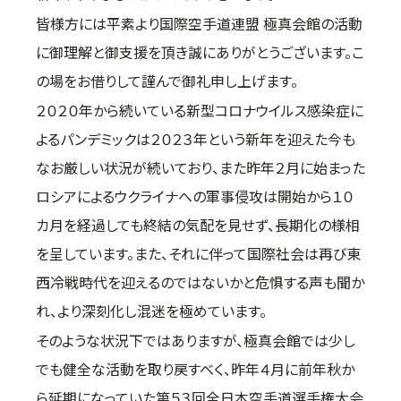
皆様方には平素より国際空手道連盟 極真会館の活動
国際空手道連盟について
に御理解と御支援を頂き誠にありがとうございます。こ
お知らせ
の場をお借りして謹んで御礼申し上げます。
本部からのお知らせ
２０２０年から続いている新型コロナウイルス感染症に
支部からのお知らせ
よるパンデミックは２０２３年という新年を迎えた今も
公式大会
なお厳しい状況が続いており、また昨年２月に始まった
公式記録
ロシアによるウクライナへの軍事侵攻は開始から１０
試合規則
カ月を経過しても終結の気配を見せず、長期化の様相
入門のご案内
を呈しています。また、それに伴って国際社会は再び東
青少年部・保護者の方へ
西冷戦時代を迎えるのではないかと危惧する声も聞か
一般の部・壮年部の方
れ、より深刻化し混迷を極めています。
会員制度
そのような状況下ではありますが、極真会館では少し
でも健全な活動を取り戻すべく、昨年４月に前年秋か
ら延期になっていた第５３回全日本空手道選手権大会