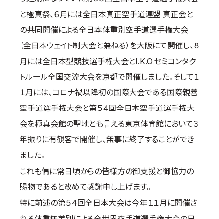
取材のお申し込み
と極真祭、６月には全日本真正空手道連盟 真正会と
よくある質問
の共同開催による全日本体重別空手道選手権大会
本サイトについて
（全日本ウェイト制大会と兼ねる）を大阪にて開催し、８
プライバシーポリシー
月には全日本型競技選手権大会とI.K.O.セミコンタク
サイトマップ
トルール全国交流大会を京都で開催しました。そして１
Language
１月には、コロナ禍以降初の国際大会である国際親善
日本語
空手道選手権大会と第５４回全日本空手道選手権大
English
会を極真会館の聖地とも言える東京体育館において３
年振りに有観客で開催し、無事に終了することができ
ました。
これも偏に常日頃からの皆様方の御支援と御協力の
賜物であると改めて感謝申し上げます。
特に前述の第５４回全日本大会は今年１１月に開催さ
れる体重無差別による全世界空手道選手権大会の日