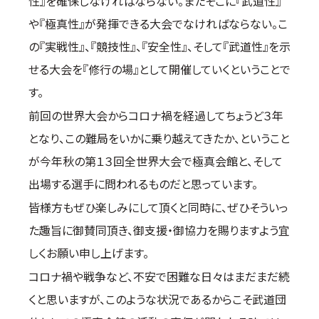
性』を確保しなければならない。またそこに『武道性』
や『極真性』が発揮できる大会でなければならない。こ
の『実戦性』、『競技性』、『安全性』、そして『武道性』を示
せる大会を『修行の場』として開催していくということで
す。
前回の世界大会からコロナ禍を経過してちょうど３年
となり、この難局をいかに乗り越えてきたか、ということ
が今年秋の第１３回全世界大会で極真会館と、そして
出場する選手に問われるものだと思っています。
皆様方もぜひ楽しみにして頂くと同時に、ぜひそういっ
た趣旨に御賛同頂き、御支援・御協力を賜りますよう宜
しくお願い申し上げます。
コロナ禍や戦争など、不安で困難な日々はまだまだ続
くと思いますが、このような状況であるからこそ武道団