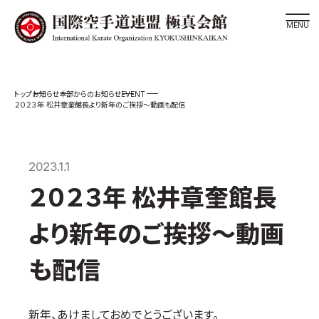
道場検索
EVENT
お知らせ
本部からのお知らせ
スケジュール
２０２３年 松井章奎館長より新年のご挨拶～動画も配信
極真会館の世界
極真会館の理念
2023.1.1
大山倍達総裁 紹介
２０２３年 松井章奎館長
松井章奎館長 紹介
極真の歴史
より新年のご挨拶～動画
極真会館のご案内
も配信
極真会館の概要
役員紹介
新年、あけましておめでとうございます。
各委員会紹介