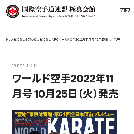
道場検索
INFO
お知らせ
本部からのお知らせ
ワールド空手2022年11月号 10月25日（火）発売
スケジュール
極真会館の世界
極真会館の理念
2022.10.26
大山倍達総裁 紹介
ワールド空手2022年11
松井章奎館長 紹介
月号 10月25日（火）発売
極真の歴史
極真会館のご案内
極真会館の概要
役員紹介
各委員会紹介