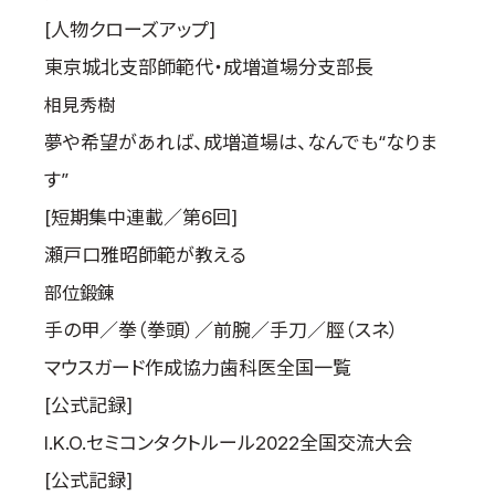
[人物クローズアップ]
東京城北支部師範代・成増道場分支部長
相見秀樹
夢や希望があれば、成増道場は、なんでも“なりま
す”
[短期集中連載／第6回]
瀬戸口雅昭師範が教える
部位鍛錬
手の甲／拳（拳頭）／前腕／手刀／脛（スネ）
マウスガード作成協力歯科医全国一覧
[公式記録]
I.K.O.セミコンタクトルール2022全国交流大会
[公式記録]