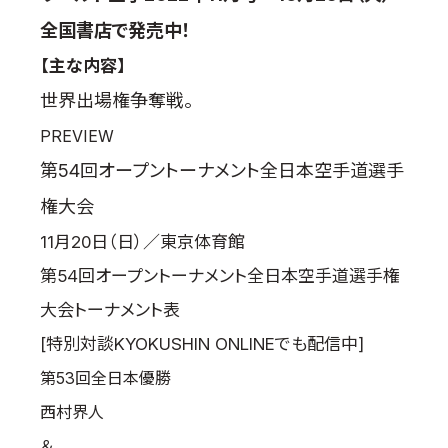
取材のお申し込み
全国書店で発売中！
よくある質問
【主な内容】
本サイトについて
世界出場権争奪戦。
プライバシーポリシー
PREVIEW
サイトマップ
第54回オープントーナメント全日本空手道選手
Language
権大会
日本語
11月20日（日）／東京体育館
English
第54回オープントーナメント全日本空手道選手権
大会トーナメント表
[特別対談KYOKUSHIN ONLINEでも配信中]
第53回全日本優勝
西村界人
＆