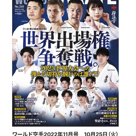
国際空手道連盟について
お知らせ
本部からのお知らせ
支部からのお知らせ
公式大会
公式記録
試合規則
入門のご案内
青少年部・保護者の方へ
一般の部・壮年部の方
会員制度
ワールド空手2022年11月号 10月25日（火）