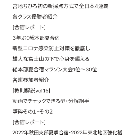
宮地ちひろ初の新採点方式で全日本4連覇
各クラス優勝者紹介
[合宿レポート]
３年ぶり総本部夏合宿
新型コロナ感染防止対策を徹底し
雄大な富士山の下で心身を鍛える
総本部夏合宿マラソン大会1位～30位
各班参加者紹介
[教則解説vol.15]
動画でチェックできる型・分解組手
撃砕その１・その２
[合宿レポート]
2022年秋田支部夏季合宿・2022年東北地区強化稽