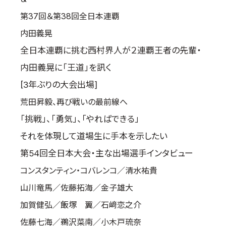
第37回＆第38回全日本連覇
内田義晃
全日本連覇に挑む西村界人が２連覇王者の先輩・
内田義晃に「王道」を訊く
[3年ぶりの大会出場]
荒田昇毅、再び戦いの最前線へ
「挑戦」、「勇気」、「やればできる」
それを体現して道場生に手本を示したい
第54回全日本大会・主な出場選手インタビュー
コンスタンティン・コバレンコ／清水祐貴
山川竜馬／佐藤拓海／金子雄大
加賀健弘／飯塚 翼／石﨑恋之介
佐藤七海／鵜沢菜南／小木戸琉奈