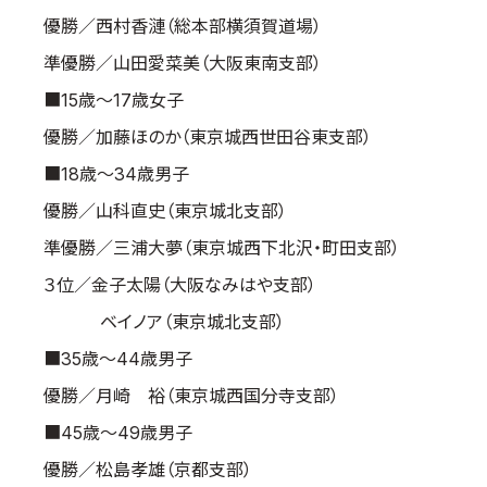
優勝／西村香漣（総本部横須賀道場）
準優勝／山田愛菜美（大阪東南支部）
■15歳～17歳女子
優勝／加藤ほのか（東京城西世田谷東支部）
■18歳～34歳男子
優勝／山科直史（東京城北支部）
準優勝／三浦大夢（東京城西下北沢・町田支部）
３位／金子太陽（大阪なみはや支部）
ベイノア（東京城北支部）
■35歳～44歳男子
優勝／月崎 裕（東京城西国分寺支部）
■45歳～49歳男子
優勝／松島孝雄（京都支部）