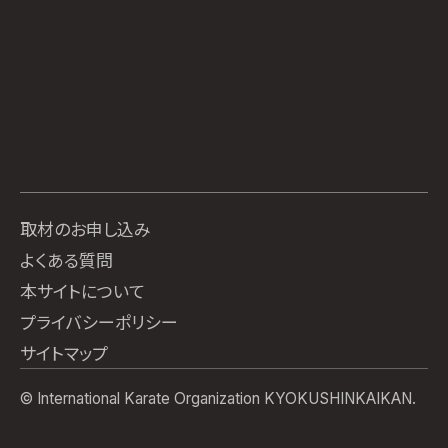
取材のお申し込み
よくある質問
本サイトについて
プライバシーポリシー
サイトマップ
© International Karate Organization KYOKUSHINKAIKAN.