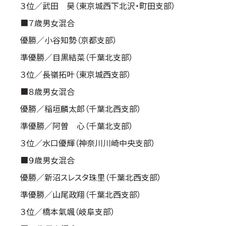
３位／武田 昊（東京城西下北沢・町田支部）
■７歳男女混合
優勝／小谷知勢（京都支部）
準優勝／目黒結菜（千葉北支部）
３位／長嶺拓叶（東京城西支部）
■８歳男女混合
優勝／稲垣麟太郎（千葉北西支部）
準優勝／阿曽 心（千葉北支部）
３位／水口優輝（神奈川川崎中央支部）
■９歳男女混合
優勝／新沼スレスタ珠里（千葉北西支部）
準優勝／山尾政翔（千葉北西支部）
３位／橋本氣颯（岐阜支部）