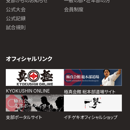
支部からのお知らせ
一般の部・壮年部の方
公式大会
会員制度
公式記録
試合規則
オフィシャルリンク
KYOKUSHIN ONLINE
極真会館 総本部道場サイト
イチゲキオフィシャルショップ
支部ポータルサイト