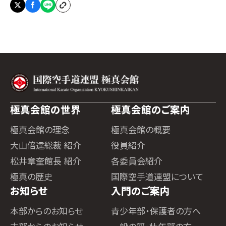
極真会館の世界
極真会館のご案内
極真会館の理念
極真会館の概要
大山倍達総裁 紹介
役員紹介
松井章奎館長 紹介
各委員会紹介
極真の歴史
国際空手道連盟について
お知らせ
入門のご案内
本部からのお知らせ
青少年部・保護者の方へ