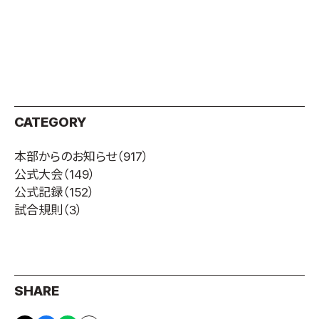
CATEGORY
本部からのお知らせ
（917）
公式大会
（149）
公式記録
（152）
試合規則
（3）
SHARE