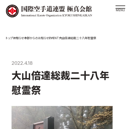
道場検索
EVENT
お知らせ
本部からのお知らせ
大山倍達総裁二十八年慰霊祭
スケジュール
極真会館の世界
極真会館の理念
2022.4.18
大山倍達総裁 紹介
大山倍達総裁二十八年
松井章奎館長 紹介
慰霊祭
極真の歴史
極真会館のご案内
極真会館の概要
役員紹介
各委員会紹介