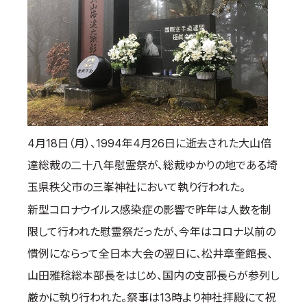
国際空手道連盟について
お知らせ
本部からのお知らせ
支部からのお知らせ
公式大会
公式記録
4月18日（月）、1994年4月26日に逝去された大山倍
試合規則
達総裁の二十八年慰霊祭が、総裁ゆかりの地である埼
入門のご案内
玉県秩父市の三峯神社において執り行われた。
青少年部・保護者の方へ
新型コロナウイルス感染症の影響で昨年は人数を制
一般の部・壮年部の方
限して行われた慰霊祭だったが、今年はコロナ以前の
会員制度
慣例にならって全日本大会の翌日に、松井章奎館長、
山田雅稔総本部長をはじめ、国内の支部長らが参列し
厳かに執り行われた。祭事は13時より神社拝殿にて祝