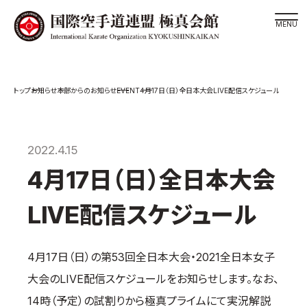
道場検索
EVENT
お知らせ
本部からのお知らせ
4月17日（日）全日本大会LIVE配信スケジュール
スケジュール
極真会館の世界
極真会館の理念
2022.4.15
大山倍達総裁 紹介
4月17日（日）全日本大会
松井章奎館長 紹介
LIVE配信スケジュール
極真の歴史
極真会館のご案内
4月17日（日）の第53回全日本大会・2021全日本女子
極真会館の概要
大会のLIVE配信スケジュールをお知らせします。なお、
役員紹介
14時（予定）の試割りから極真プライムにて実況解説
各委員会紹介