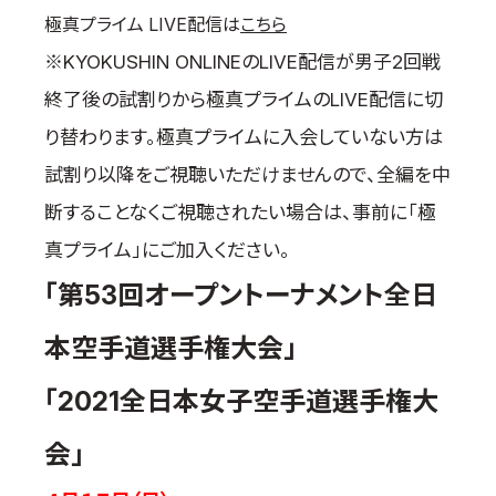
極真プライム LIVE配信は
こちら
取材のお申し込み
よくある質問
※KYOKUSHIN ONLINEのLIVE配信が男子2回戦
本サイトについて
終了後の試割りから極真プライムのLIVE配信に切
プライバシーポリシー
り替わります。極真プライムに入会していない方は
サイトマップ
試割り以降をご視聴いただけませんので、全編を中
Language
断することなくご視聴されたい場合は、事前に「極
日本語
真プライム」にご加入ください。
English
「第53回オープントーナメント全日
本空手道選手権大会」
「2021全日本女子空手道選手権大
会」