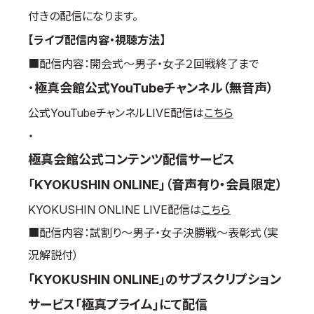
付きの配信になります。
国際空手道連盟について
【ライブ配信内容・視聴方法】
お知らせ
■配信内容：開会式～男子・女子２回戦終了まで
本部からのお知らせ
・
極真会館公式YouTubeチャンネル（無音声）
支部からのお知らせ
公式YouTubeチャンネルLIVE配信は
こちら
公式大会
・
公式記録
試合規則
極真会館公式コンテンツ配信サービス
入門のご案内
「KYOKUSHIN ONLINE」（音声有り・会員限定）
青少年部・保護者の方へ
KYOKUSHIN ONLINE LIVE配信は
こちら
一般の部・壮年部の方
■配信内容：試割り～男子・女子決勝戦～表彰式（実
会員制度
況解説付）
「KYOKUSHIN ONLINE」のサブスクリプション
サービス「極真プライム」にて配信