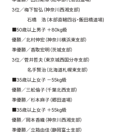
3位／梅下智弘（神奈川西湘支部)
石橋 浩（本部直轄四谷・飯田橋道場)
■50歳以上男子 ＋80kg級
優勝／北村伸宏（神奈川横浜東支部）
準優勝／香取宏明（茨城支部）
3位／菅井哲夫（東京城西国分寺支部）
名手賢治（北海道札幌東支部）
■35歳以上女子 －55kg級
優勝／三舩倫子（千葉北西支部）
準優勝／杉本麻子（郷田道場）
■35歳以上女子 ＋55kg級
優勝／岡本香織（神奈川西湘支部）
準優勝／立箱由佳（静岡富士支部）