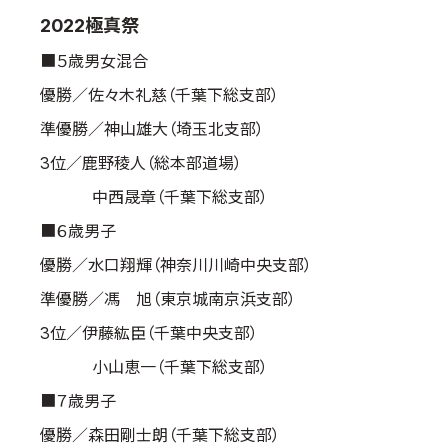
2022極真祭
国際空手道連盟について
お知らせ
■５歳男女混合
優勝／佐々木礼慈（千葉下総支部）
本部からのお知らせ
準優勝／神山雄大（埼玉北支部）
支部からのお知らせ
3位／鹿野稜人（総本部道場）
公式大会
公式記録
中西晟章（千葉下総支部）
試合規則
■６歳男子
入門のご案内
優勝／水口翔輝（神奈川川崎中央支部）
青少年部・保護者の方へ
準優勝／馮 旭（東京城南京浜支部）
一般の部・壮年部の方
3位／伊藤紘臣（千葉中央支部）
会員制度
小山恵一（千葉下総支部）
■７歳男子
優勝／森田剛士朗（千葉下総支部）