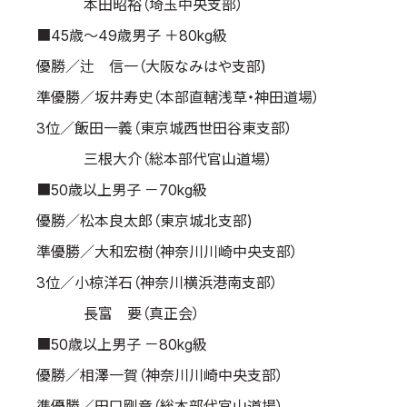
本田昭裕（埼玉中央支部）
■45歳～49歳男子 ＋80kg級
優勝／辻 信一（大阪なみはや支部)
準優勝／坂井寿史（本部直轄浅草・神田道場）
3位／飯田一義（東京城西世田谷東支部）
三根大介（総本部代官山道場）
■50歳以上男子 －70kg級
優勝／松本良太郎（東京城北支部)
準優勝／大和宏樹（神奈川川崎中央支部）
3位／小椋洋石（神奈川横浜港南支部）
長富 要（真正会）
■50歳以上男子 －80kg級
優勝／相澤一賀（神奈川川崎中央支部）
準優勝／田口剛章（総本部代官山道場）