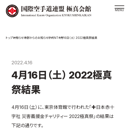
道場検索
EVENT
お知らせ
本部からのお知らせ
4月16日（土） 2022極真祭結果
スケジュール
極真会館の世界
極真会館の理念
2022.4.16
大山倍達総裁 紹介
4月16日（土） 2022極真
松井章奎館長 紹介
祭結果
極真の歴史
極真会館のご案内
4月16日（土）に、東京体育館で行われた「✚日本赤十
極真会館の概要
字社 災害義援金チャリティー 2022極真祭」の結果は
役員紹介
下記の通りです。
各委員会紹介