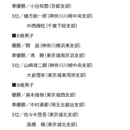
準優勝／小谷知勢（京都支部）
取材のお申し込み
よくある質問
3位／緒方創一郎（神奈川川崎中央支部）
本サイトについて
中西輝旺（千葉下総支部)
プライバシーポリシー
■８歳男子
サイトマップ
優勝／関 岳（神奈川横浜東支部）
Language
準優勝／馮 瞭（東京城南京浜支部）
日本語
3位／山﨑禄二朗（神奈川川崎中央支部）
English
大倉理來（東京城東湾岸支部）
■９歳男子
優勝／奥本煌樹（東京城西支部）
準優勝／中村勇都（埼玉北越谷支部）
3位／佐々木啓吾（東京城北支部）
高橋 楓（東京城北支部)