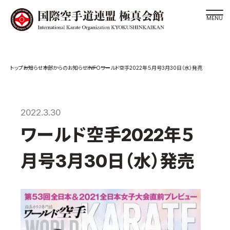
道場検索
INFO
お知らせ
本部からのお知らせ
ワールド空手2022年５月号3月30日（水）発売
スケジュール
極真会館の世界
極真会館の理念
2022.3.30
大山倍達総裁 紹介
ワールド空手2022年５
松井章奎館長 紹介
月号3月30日（水）発売
極真の歴史
極真会館のご案内
極真会館の概要
役員紹介
各委員会紹介