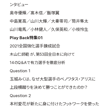
ンタビュー
奥寺優輝／髙木信／飯塚翼
中島寛高／山川大輝／大秦零司／筒井隼太
山川竜馬／小林健人／久保英和／小枝怜生
Play Back特集01
2021全国強化選手錬成試合
木山仁師範 が、第53回全日本に向けて
14のQ＆Aで有力選手を徹底分析
Question 1
玉城みくは、なぜ大型選手のベノワタス・アリスに
上段横蹴りを決めて勝つことができたのか？
Question 2
本村愛花が新たに身に付けたフットワークを使った