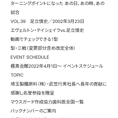
ターニングポイントになった あの日、あの時、あの
試合
VOL.39 足立慎史／2002年3月23日
エヴェルトン・テイシェイラvs.足立慎史
動画でチェックできる！型
型・三戦（変更部分含め改定全体）
EVENT SCHEDULE
極真会館2022年4月1日～ イベントスケジュール
TOPIC
埼玉製鐵原料（株）・武笠行男社長へ長年の貢献に
感謝し名誉参段を贈呈
マウスガード作成協力歯科医全国一覧
バックナンバーのご案内