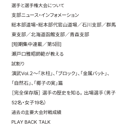
選手と選手権大会について
支部ニュース・インフォメーション
総本部道場・総本部代官山道場／石川支部／群馬
東支部／北海道函館支部／青森支部
[短期集中連載／第5回]
瀬戸口雅昭師範が教える
試割り
演武Vol.２～「氷柱」、「ブロック」、「金属バット」、
「自然石」、「椰子の実」篇
［完全保存版］ 選手の歴史を知る。 出場選手（男子
52名・女子19名）
過去の主要大会対戦成績
PLAY BACK TALK