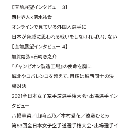
【直前展望インタビュー 3】
西村界人×清水祐貴
オンラインで見ている外国人選手に
日本が脅威に思われる戦いをしなければいけない
【直前展望インタビュー 4】
加賀健弘×石﨑恋之介
『チャンピオン製造工場』の使命を胸に
城北やコバレンコを超えて、目標は城西同士の決
勝対決
2021全日本女子空手道選手権大会・出場選手イン
タビュー
八幡華菜／山﨑乙乃／本村愛花／遠藤ひとみ
第53回全日本女子空手道選手権大会・出場選手イ