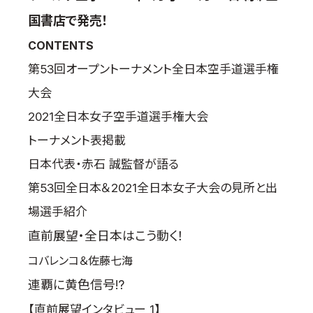
取材のお申し込み
国書店で発売！
よくある質問
CONTENTS
本サイトについて
第53回オープントーナメント全日本空手道選手権
プライバシーポリシー
大会
サイトマップ
2021全日本女子空手道選手権大会
Language
トーナメント表掲載
日本語
日本代表・赤石 誠監督が語る
English
第53回全日本＆2021全日本女子大会の見所と出
場選手紹介
直前展望・全日本はこう動く！
コバレンコ＆佐藤七海
連覇に黄色信号!?
【直前展望インタビュー 1】