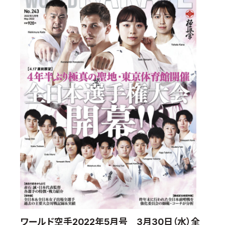
国際空手道連盟について
お知らせ
本部からのお知らせ
支部からのお知らせ
公式大会
公式記録
試合規則
入門のご案内
青少年部・保護者の方へ
一般の部・壮年部の方
会員制度
ワールド空手2022年5月号 3月30日（水）全