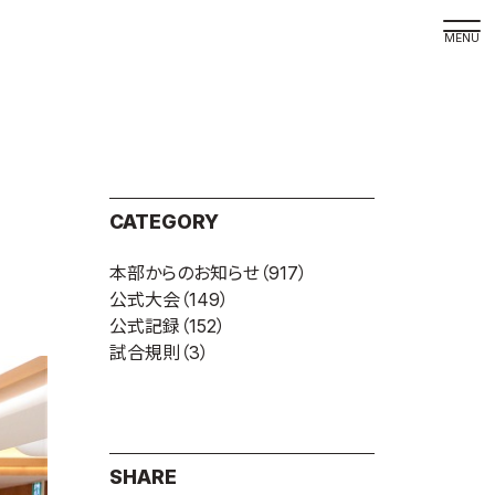
取材の
よくある
本サイト
CATEGORY
プライバ
本部からのお知らせ
（917）
サイトマ
公式大会
（149）
Language
公式記録
（152）
試合規則
（3）
日本語
English
SHARE