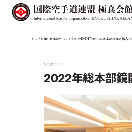
極真会館の
道場検索
EVENT
お知らせ
本部からのお知らせ
2022年総本部鏡開き稽古を
スケジュール
極真会
極真会館の世界
役員紹
2022.1.11
極真会館の理念
各委員
2022年総本部
大山倍達総裁 紹
国際空
介
ついて
松井章奎館長 紹
介
極真の歴史