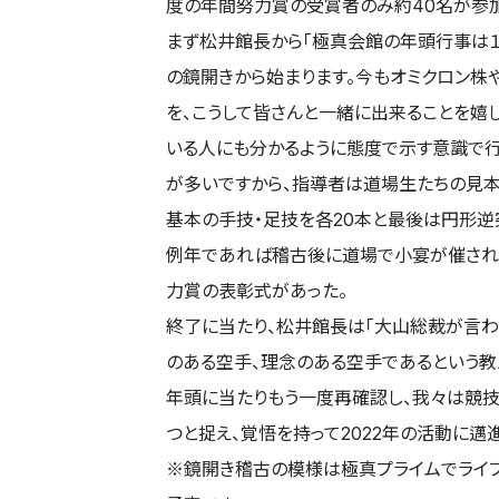
度の年間努力賞の受賞者のみ約40名が参加
まず松井館長から「極真会館の年頭行事は
の鏡開きから始まります。今もオミクロン株
を、こうして皆さんと一緒に出来ることを嬉
いる人にも分かるように態度で示す意識で行
が多いですから、指導者は道場生たちの見本
基本の手技・足技を各20本と最後は円形逆
例年であれば稽古後に道場で小宴が催され
力賞の表彰式があった。
終了に当たり、松井館長は「大山総裁が言わ
のある空手、理念のある空手であるという教
年頭に当たりもう一度再確認し、我々は競
つと捉え、覚悟を持って2022年の活動に邁進
※鏡開き稽古の模様は極真プライムでライブ