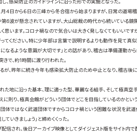
し、感染防止のガイドラインに沿った形での実施となった。
１月４日から６日の三峰から冬合宿から始まりますが、日常の道場
や第6波が懸念されていますが、大山総裁の時代から続いている鏡
しく思います。コロナ禍なので気合いは大きく発しなくてもいいです
ってください。特に少年部は言葉で説明するよりも動作を見て真似
になるような意識が大切です」との話があり、稽古は準備運動から
突きで、約1時間に渡り行われた。
るが、昨年に続き今年も感染拡大防止のため中止となり、稽古後
れた地に沿った基本、理に適った型、華麗なる組手、そして極真空
えに則り、極真会館がどういう団体でどこを目指しているのかという
技団体ではなく武道団体ですからコロナ禍という困難な状況を武道
していきましょう」と締めくくった。
配信され、後日アーカイブ映像としてダイジェスト版をサイト内で