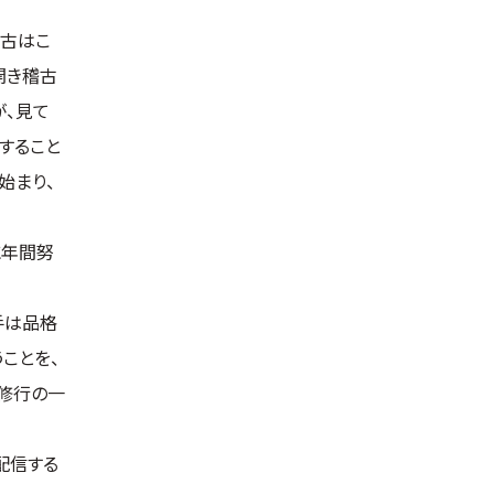
稽古はこ
開き稽古
が、見て
すること
始まり、
に年間努
手は品格
ことを、
修行の一
配信する