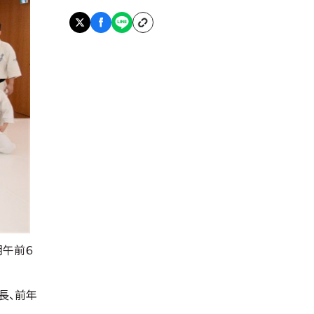
朝午前６
長、前年