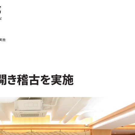
ご案内
お知らせ
実施
館の概要
本部からのお知ら
せ
介
支部からのお知ら
せ
会紹介
公式大会
鏡開き稽古を実施
手道連盟に
公式記録
試合規則
入門のご案内
青少年部・保護者
の方へ
一般の部・壮年部
の方
会員制度