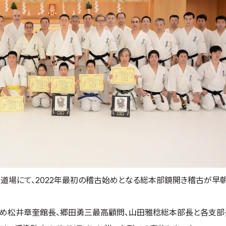
山道場にて、2022年最初の稽古始めとなる総本部鏡開き稽古が早
め松井章奎館長、郷田勇三最高顧問、山田雅稔総本部長と各支部