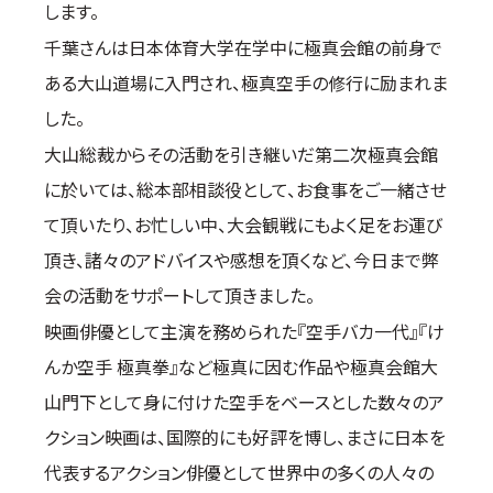
します。
取材のお申し込み
千葉さんは日本体育大学在学中に極真会館の前身で
よくある質問
ある大山道場に入門され、極真空手の修行に励まれま
本サイトについて
した。
プライバシーポリシー
大山総裁からその活動を引き継いだ第二次極真会館
サイトマップ
に於いては、総本部相談役として、お食事をご一緒させ
Language
て頂いたり、お忙しい中、大会観戦にもよく足をお運び
日本語
頂き、諸々のアドバイスや感想を頂くなど、今日まで弊
English
会の活動をサポートして頂きました。
映画俳優として主演を務められた『空手バカ一代』『け
んか空手 極真拳』など極真に因む作品や極真会館大
山門下として身に付けた空手をベースとした数々のア
クション映画は、国際的にも好評を博し、まさに日本を
代表するアクション俳優として世界中の多くの人々の