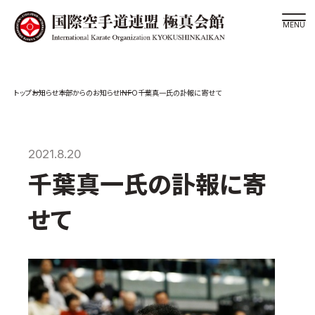
道場検索
INFO
お知らせ
本部からのお知らせ
千葉真一氏の訃報に寄せて
スケジュール
極真会館の世界
極真会館の理念
2021.8.20
大山倍達総裁 紹介
千葉真一氏の訃報に寄
松井章奎館長 紹介
せて
極真の歴史
極真会館のご案内
極真会館の概要
役員紹介
各委員会紹介