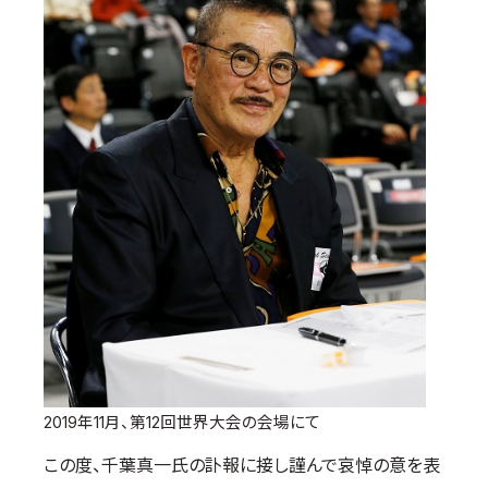
国際空手道連盟について
お知らせ
本部からのお知らせ
支部からのお知らせ
公式大会
公式記録
試合規則
入門のご案内
青少年部・保護者の方へ
一般の部・壮年部の方
会員制度
2019年11月、第12回世界大会の会場にて
この度、千葉真一氏の訃報に接し謹んで哀悼の意を表