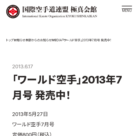
道場検索
MEDIA
お知らせ
本部からのお知らせ
「ワールド空手」2013年7月号 発売中！
スケジュール
極真会館の世界
極真会館の理念
2013.6.17
大山倍達総裁 紹介
「ワールド空手」2013年7
松井章奎館長 紹介
月号 発売中！
極真の歴史
極真会館のご案内
2013年5月27日
極真会館の概要
ワールド空手7月号
役員紹介
定価800円（税込）
各委員会紹介