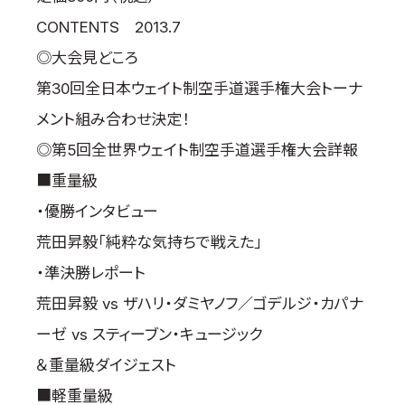
国際空手道連盟について
CONTENTS 2013.7
お知らせ
◎大会見どころ
第30回全日本ウェイト制空手道選手権大会トーナ
本部からのお知らせ
メント組み合わせ決定！
支部からのお知らせ
公式大会
◎第5回全世界ウェイト制空手道選手権大会詳報
公式記録
■重量級
試合規則
・優勝インタビュー
入門のご案内
荒田昇毅「純粋な気持ちで戦えた」
青少年部・保護者の方へ
・準決勝レポート
一般の部・壮年部の方
荒田昇毅 vs ザハリ・ダミヤノフ／ゴデルジ・カパナ
会員制度
ーゼ vs スティーブン・キュージック
＆重量級ダイジェスト
■軽重量級