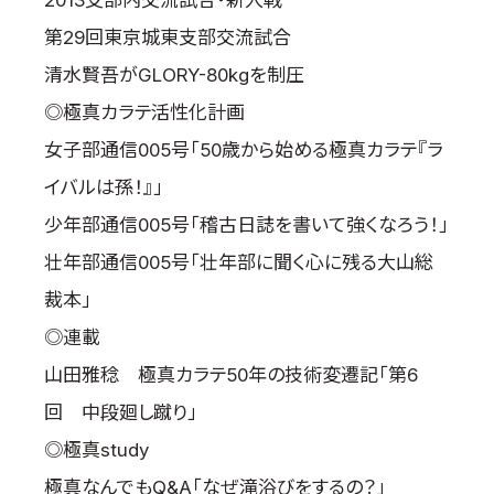
2013支部内交流試合・新人戦
第29回東京城東支部交流試合
清水賢吾がGLORY-80kgを制圧
◎極真カラテ活性化計画
女子部通信005号「50歳から始める極真カラテ『ラ
イバルは孫！』」
少年部通信005号「稽古日誌を書いて強くなろう！」
壮年部通信005号「壮年部に聞く心に残る大山総
裁本」
◎連載
山田雅稔 極真カラテ50年の技術変遷記「第6
回 中段廻し蹴り」
◎極真study
極真なんでもQ&A「なぜ滝浴びをするの？」