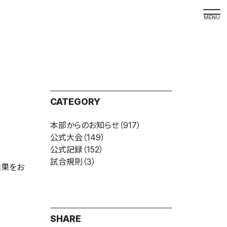
取材の
よくある
本サイト
CATEGORY
プライバ
本部からのお知らせ
（917）
サイトマ
公式大会
（149）
Language
公式記録
（152）
試合規則
（3）
日本語
結果をお
English
SHARE