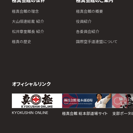
極真会館の世界
極真会館のご案内
極真会館の理念
極真会館の概要
大山倍達総裁 紹介
役員紹介
松井章奎館長 紹介
各委員会紹介
極真の歴史
国際空手道連盟について
オフィシャルリンク
KYOKUSHIN ONLINE
極真会館 総本部道場サイト
支部ポータ