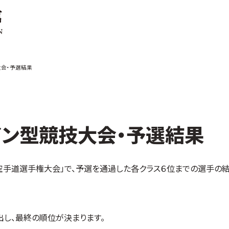
ご案内
お知らせ
大会・予選結果
館の概要
本部からのお知ら
せ
介
支部からのお知ら
せ
会紹介
公式大会
ライン型競技大会・予選結果
手道連盟に
公式記録
試合規則
入門のご案内
技空手道選手権大会」で、予選を通過した各クラス６位までの選手の
青少年部・保護者
の方へ
一般の部・壮年部
の方
し、最終の順位が決まります。
会員制度