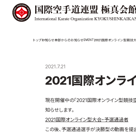
極真会館の
道場検索
EVENT
お知らせ
本部からのお知らせ
2021国際オンライン型競技
スケジュール
極真会
極真会館の世界
役員紹
2021.7.21
極真会館の理念
各委員
2021国際オン
大山倍達総裁 紹
国際空
介
ついて
松井章奎館長 紹
介
極真の歴史
現在開催中の「2021国際オンライン型競
知らせします。
2021国際オンライン型大会・予選通過者
この後、予選通過選手が決勝型の動画を提出