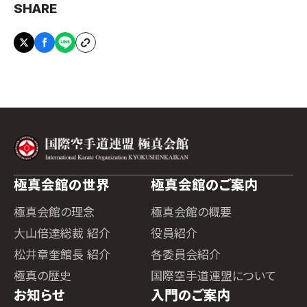
SHARE
極真会館の世界
極真会館のご案内
極真会館の理念
極真会館の概要
大山倍達総裁 紹介
役員紹介
松井章奎館長 紹介
各委員会紹介
極真の歴史
国際空手道連盟について
お知らせ
入門のご案内