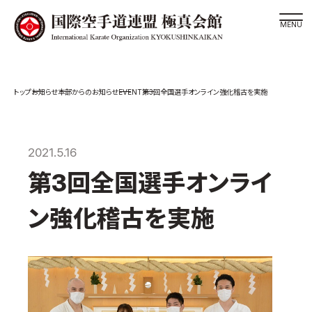
道場検索
EVENT
お知らせ
本部からのお知らせ
第3回全国選手オンライン強化稽古を実施
スケジュール
極真会館の世界
極真会館の理念
2021.5.16
大山倍達総裁 紹介
第3回全国選手オンライ
松井章奎館長 紹介
ン強化稽古を実施
極真の歴史
極真会館のご案内
極真会館の概要
役員紹介
各委員会紹介