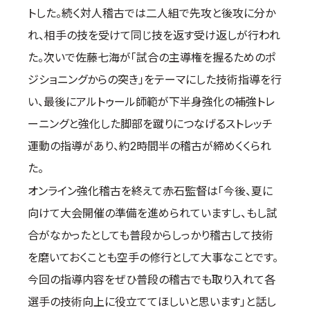
トした。続く対人稽古では二人組で先攻と後攻に分か
取材のお申し込み
れ、相手の技を受けて同じ技を返す受け返しが行われ
よくある質問
た。次いで佐藤七海が「試合の主導権を握るためのポ
本サイトについて
ジショニングからの突き」をテーマにした技術指導を行
プライバシーポリシー
い、最後にアルトゥール師範が下半身強化の補強トレ
サイトマップ
Language
ーニングと強化した脚部を蹴りにつなげるストレッチ
運動の指導があり、約2時間半の稽古が締めくくられ
日本語
た。
English
オンライン強化稽古を終えて赤石監督は「今後、夏に
向けて大会開催の準備を進められていますし、もし試
合がなかったとしても普段からしっかり稽古して技術
を磨いておくことも空手の修行として大事なことです。
今回の指導内容をぜひ普段の稽古でも取り入れて各
選手の技術向上に役立ててほしいと思います」と話し