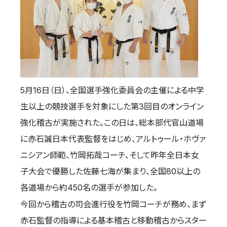
国際空手道連盟について
お知らせ
本部からのお知らせ
支部からのお知らせ
公式大会
5月16日（日）、全国選手強化委員会の主催による中学
公式記録
生以上の競技選手を対象にした第3回目のオンライン
試合規則
強化稽古が実施された。この日は、総本部代官山道場
入門のご案内
に赤石誠日本代表監督をはじめ、アルトゥール・ホヴァ
青少年部・保護者の方へ
ニシアン師範、竹岡拓哉コーチ、そして昨年全日本女
一般の部・壮年部の方
子大会で優勝した佐藤七海が集まり、全国80以上の
会員制度
各道場から約450名の選手が参加した。
今回から稽古の司会進行役を竹岡コーチが務め、まず
赤石監督の指導による基本稽古と移動稽古からスター