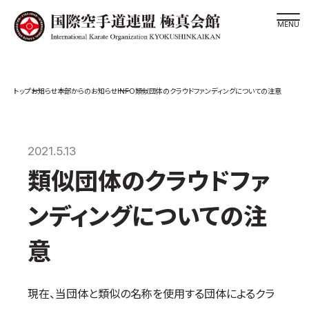
道場検索
INFO
お知らせ
本部からのお知らせ
類似団体のクラウドファンディングについての注意
スケジュール
極真会館の世界
極真会館の理念
2021.5.13
大山倍達総裁 紹介
類似団体のクラウドファ
松井章奎館長 紹介
ンディングについての注
極真の歴史
極真会館のご案内
意
極真会館の概要
役員紹介
現在、当団体と類似の名称を使用する団体によるクラ
各委員会紹介