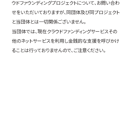
ウドファウンディングプロジェクトについて、お問い合わ
国際空手道連盟について
せをいただいておりますが、同団体及び同プロジェクト
お知らせ
と当団体とは一切関係ございません。
本部からのお知らせ
当団体では、現在クラウドファンディングサービスその
支部からのお知らせ
他のネットサービスを利用し金銭的な支援を呼びかけ
公式大会
ることは行っておりませんので、ご注意ください。
公式記録
試合規則
入門のご案内
青少年部・保護者の方へ
一般の部・壮年部の方
会員制度