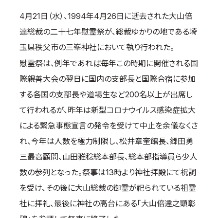
取材のお申し込み
4月21日（水）、1994年4月26日に逝去された大山倍
よくある質問
達総裁の二十七年慰霊祭が、総裁ゆかりの地である埼
本サイトについて
玉県秩父市の三峯神社において執り行われた。
プライバシーポリシー
慰霊祭は、例年であれば毎年この時期に開催される国
サイトマップ
際親善大会の翌日に国内の支部長と国際合宿に参加
Language
する各国の支部長や道場生など200名以上が出席し
日本語
て行われるが、昨年は新型コロナウイルス感染症拡大
English
による緊急事態宣言の発令を受けて中止を余儀なくさ
れ、今年は人数を極力制限し、松井章奎館長、郷田勇
三最高顧問、山田雅稔総本部長、総本部指導員ら少人
数の参列となった。祭事は13時より神社拝殿にて祝詞
を受け、その後に大山総裁の御霊が祀られている祖霊
社に拝礼、最後に神社の高台にある「大山倍達之顕彰