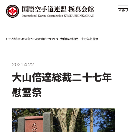
道場検索
EVENT
お知らせ
本部からのお知らせ
大山倍達総裁二十七年慰霊祭
スケジュール
極真会館の世界
極真会館の理念
2021.4.22
大山倍達総裁 紹介
大山倍達総裁二十七年
松井章奎館長 紹介
慰霊祭
極真の歴史
極真会館のご案内
極真会館の概要
役員紹介
各委員会紹介