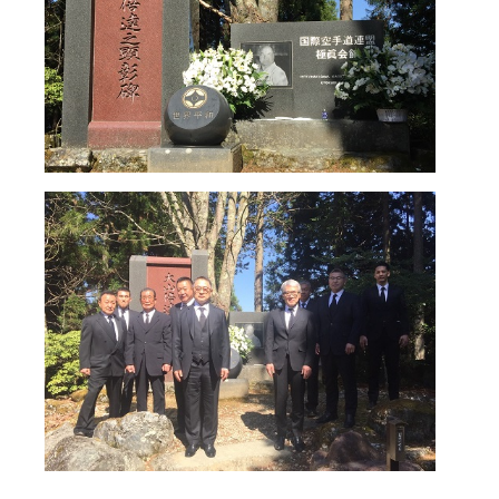
国際空手道連盟について
お知らせ
本部からのお知らせ
支部からのお知らせ
公式大会
公式記録
試合規則
入門のご案内
青少年部・保護者の方へ
一般の部・壮年部の方
会員制度