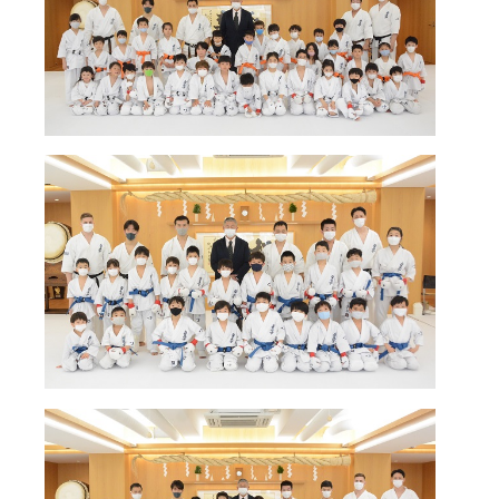
国際空手道連盟について
お知らせ
本部からのお知らせ
支部からのお知らせ
公式大会
公式記録
試合規則
入門のご案内
青少年部・保護者の方へ
一般の部・壮年部の方
会員制度