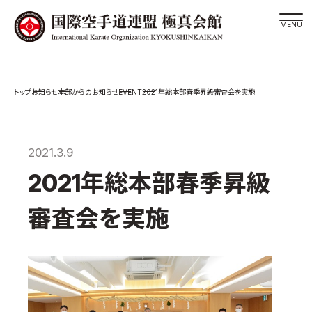
道場検索
EVENT
お知らせ
本部からのお知らせ
2021年総本部春季昇級審査会を実施
スケジュール
極真会館の世界
極真会館の理念
2021.3.9
大山倍達総裁 紹介
2021年総本部春季昇級
松井章奎館長 紹介
審査会を実施
極真の歴史
極真会館のご案内
極真会館の概要
役員紹介
各委員会紹介