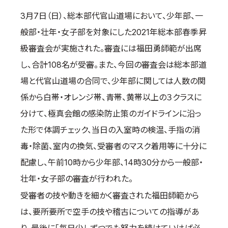
3月7日（日）、総本部代官山道場において、少年部、一
般部・壮年・女子部を対象にした2021年総本部春季昇
級審査会が実施された。審査には福田勇師範が出席
し、合計108名が受審。また、今回の審査会は総本部道
場と代官山道場の合同で、少年部に関しては人数の関
係から白帯・オレンジ帯、青帯、黄帯以上の３クラスに
分けて、極真会館の感染防止策のガイドラインに沿っ
た形で体調チェック、当日の入室時の検温、手指の消
毒・除菌、室内の換気、受審者のマスク着用等に十分に
配慮し、午前10時から少年部、14時30分から一般部・
壮年・女子部の審査が行われた。
受審者の技や動きを細かく審査された福田師範から
は、要所要所で空手の技や稽古についての指導があ