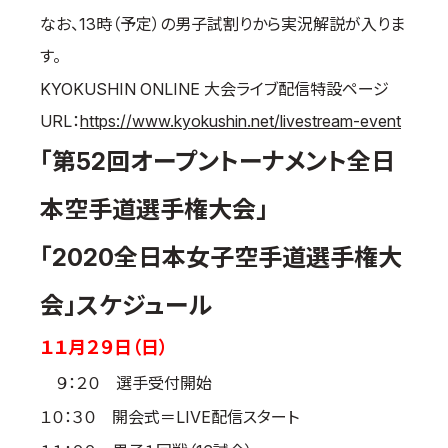
なお、13時（予定）の男子試割りから実況解説が入りま
国際空手道連盟について
す。
お知らせ
KYOKUSHIN ONLINE 大会ライブ配信特設ページ
本部からのお知らせ
URL：
https://www.kyokushin.net/livestream-event
支部からのお知らせ
「第52回オープントーナメント全日
公式大会
公式記録
本空手道選手権大会」
試合規則
「2020全日本女子空手道選手権大
入門のご案内
青少年部・保護者の方へ
会」スケジュール
一般の部・壮年部の方
１１月２９日（日）
会員制度
９：２０ 選手受付開始
１０：３０ 開会式＝LIVE配信スタート