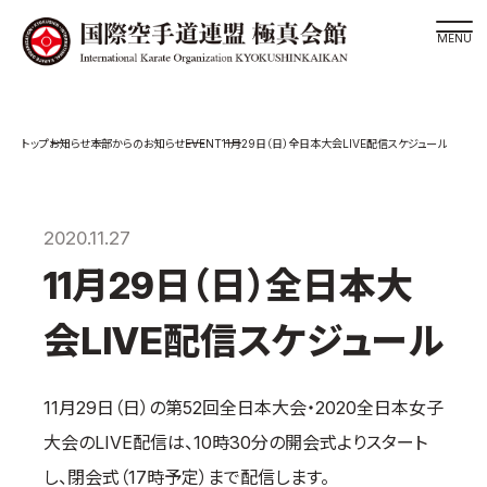
道場検索
EVENT
お知らせ
本部からのお知らせ
11月29日（日）全日本大会LIVE配信スケジュール
スケジュール
極真会館の世界
極真会館の理念
2020.11.27
大山倍達総裁 紹介
11月29日（日）全日本大
松井章奎館長 紹介
会LIVE配信スケジュール
極真の歴史
極真会館のご案内
11月29日（日）の第52回全日本大会・2020全日本女子
極真会館の概要
大会のLIVE配信は、10時30分の開会式よりスタート
役員紹介
し、閉会式（17時予定）まで配信します。
各委員会紹介