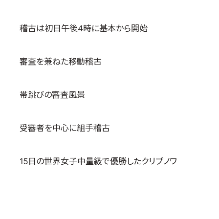
取材のお申し込み
よくある質問
稽古は初日午後4時に基本から開始
本サイトについて
プライバシーポリシー
審査を兼ねた移動稽古
サイトマップ
Language
帯跳びの審査風景
日本語
English
受審者を中心に組手稽古
15日の世界女子中量級で優勝したクリプノワ