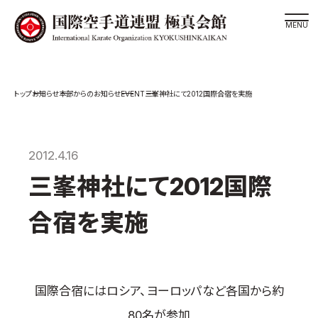
道場検索
EVENT
お知らせ
本部からのお知らせ
三峯神社にて2012国際合宿を実施
スケジュール
極真会館の世界
極真会館の理念
2012.4.16
大山倍達総裁 紹介
三峯神社にて2012国際
松井章奎館長 紹介
合宿を実施
極真の歴史
極真会館のご案内
極真会館の概要
国際合宿にはロシア、ヨーロッパなど各国から約
役員紹介
80名が参加
各委員会紹介