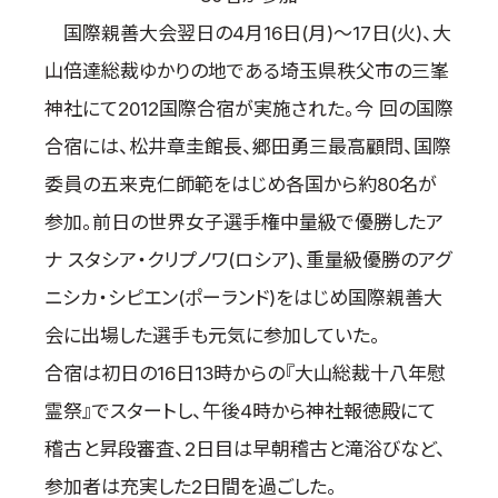
国際空手道連盟について
国際親善大会翌日の4月16日(月)～17日(火)、大
お知らせ
山倍達総裁ゆかりの地である埼玉県秩父市の三峯
神社にて2012国際合宿が実施された。今 回の国際
本部からのお知らせ
合宿には、松井章圭館長、郷田勇三最高顧問、国際
支部からのお知らせ
公式大会
委員の五来克仁師範をはじめ各国から約80名が
公式記録
参加。前日の世界女子選手権中量級で優勝したア
試合規則
ナ スタシア・クリプノワ(ロシア)、重量級優勝のアグ
入門のご案内
ニシカ・シピエン(ポーランド)をはじめ国際親善大
青少年部・保護者の方へ
会に出場した選手も元気に参加していた。
一般の部・壮年部の方
合宿は初日の16日13時からの『大山総裁十八年慰
会員制度
霊祭』でスタートし、午後4時から神社報徳殿にて
稽古と昇段審査、2日目は早朝稽古と滝浴びなど、
参加者は充実した2日間を過ごした。