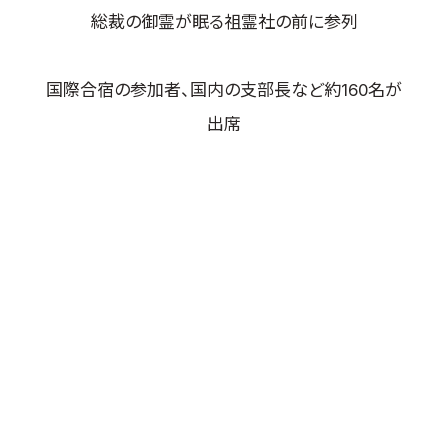
総裁の御霊が眠る祖霊社の前に参列
取材のお申し込み
よくある質問
本サイトについて
国際合宿の参加者、国内の支部長など約160名が
プライバシーポリシー
出席
サイトマップ
Language
日本語
English