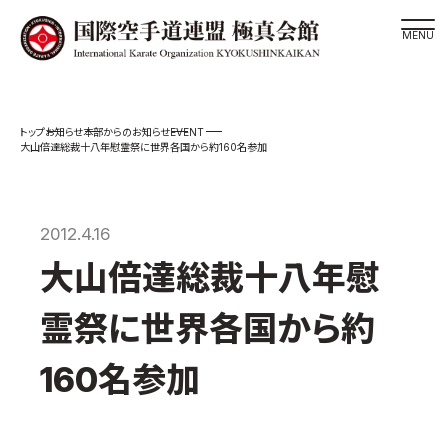
道場検索
EVENT
お知らせ
本部からのお知らせ
スケジュール
大山倍達総裁十八年慰霊祭に世界各国から約160名参加
極真会館の世界
極真会館の理念
2012.4.16
大山倍達総裁 紹介
大山倍達総裁十八年慰
松井章奎館長 紹介
極真の歴史
霊祭に世界各国から約
極真会館のご案内
160名参加
極真会館の概要
役員紹介
各委員会紹介