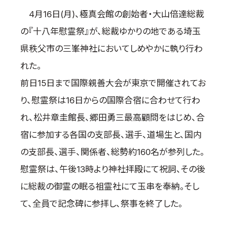
4月16日(月)、極真会館の創始者・大山倍達総裁
国際空手道連盟について
お知らせ
の『十八年慰霊祭』が、総裁ゆかりの地である埼玉
県秩父市の三峯神社においてしめやかに執り行わ
本部からのお知らせ
れた。
支部からのお知らせ
公式大会
前日15日まで国際親善大会が東京で開催されてお
公式記録
り、慰霊祭は16日からの国際合宿に合わせて行わ
試合規則
れ、松井章圭館長、郷田勇三最高顧問をはじめ、合
入門のご案内
宿に参加する各国の支部長、選手、道場生と、国内
青少年部・保護者の方へ
の支部長、選手、関係者、総勢約160名が参列した。
一般の部・壮年部の方
慰霊祭は、午後13時より神社拝殿にて祝詞、その後
会員制度
に総裁の御霊の眠る祖霊社にて玉串を奉納。そし
て、全員で記念碑に参拝し、祭事を終了した。