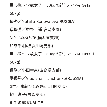
■15歳～17歳女子－50kgの部(15～17yr Girls －
50kg)
優勝／Natalia Konovalova(RUSSIA)
準優勝／中野 遥(宮崎支部)
3位／原穂乃花(横浜東支部)
加來千明(横浜川崎支部)
■15歳～17歳女子＋50kgの部(15～17yr Girls ＋
50kg)
優勝／小田幸奈(広島県支部)
準優勝／Vladlena Tishchenko(RUSSIA)
3位／遠藤ひとみ(横浜川崎支部)
榊 洋子(青森支部)
組手の部 KUMITE