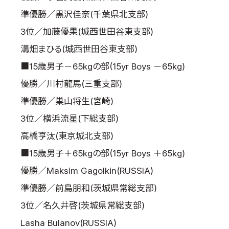
準優勝／黒沢佳奈(千葉県北支部)
3位／加藤優果(城西世田谷東支部)
溝畑まひる(城西世田谷東支部)
■15歳男子－65kgの部(15yr Boys －65kg)
優勝／川村龍馬(三重支部)
準優勝／巣山将生(宮崎)
3位／横浜流星(下総支部)
高橋亨汰(東京城北支部)
■15歳男子＋65kgの部(15yr Boys ＋65kg)
優勝／Maksim Gagolkin(RUSSIA)
準優勝／前島朋和(茨城県常総支部)
3位／名久井啓(茨城県常総支部)
Lasha Bulanov(RUSSIA)