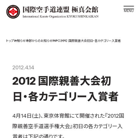
道場検索
INFO
お知らせ
本部からのお知らせ
2012 国際親善大会初日・各カテゴリー入賞者
スケジュール
極真会館の世界
極真会館の理念
2012.4.14
大山倍達総裁 紹介
2012 国際親善大会初
松井章奎館長 紹介
日・各カテゴリー入賞者
極真の歴史
極真会館のご案内
4月14日(土)、東京体育館にて開催された『2012国
極真会館の概要
際親善空手道選手権大会』初日の各カテゴリー入
役員紹介
賞者は下記の通りです。
各委員会紹介