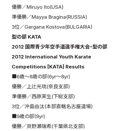
取材のお申し込み
優勝／Miruyo Ito(USA)
よくある質問
準優勝／Mayya Bragina(RUSSIA)
本サイトについて
3位／Gergana Kostova(BULGARIA)
プライバシーポリシー
型の部 KATA
サイトマップ
2012 国際青少年空手道選手権大会・型の部
Language
2012 International Youth Karate
日本語
Competitions [KATA] Results
English
■6歳～8歳の部(6yr～8yr)
優勝／上辻光琉(奈良支部)
準優勝／西原茉生(下総支部)
3位／沖島由汰(本部直轄名古屋道場)
■9歳の部(9yr)
優勝／貝野瀬瑞希(千葉県北支部)