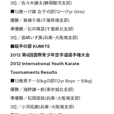
3位／佐々木謙太(静岡駿河支部)
■12歳～17歳 女子の部(12～17yr Girls)
優勝／髙橋千尋(千葉県南支部)
準優勝／石井陽菜(千葉県北支部）
3位／島崎いず美(兵庫・大阪南支部)
■組手の部 KUMITE
2012 第8回国際青少年空手道選手権大会
2012 International Youth Karate
Tournaments Results
■12歳男子－50kgの部(12yr Boys －50kg)
優勝／海野謙一郎(東京城北支部)
準優勝／松岡直哉(兵庫・大阪南支部)
3位／小河拓磨(兵庫・大阪南支部)