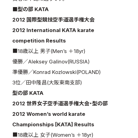
国際空手道連盟について
■型の部 KATA
お知らせ
2012 国際型競技空手道選手権大会
2012 International KATA karate
本部からのお知らせ
competition Results
支部からのお知らせ
公式大会
■18歳以上 男子(Men’s ＋18yr)
公式記録
優勝／Aleksey Galinov(RUSSIA)
試合規則
準優勝／Konrad Kozlowski(POLAND)
入門のご案内
3位／田中隆昌(大阪東南支部)
青少年部・保護者の方へ
型の部 KATA
一般の部・壮年部の方
2012 世界女子空手道選手権大会・型の部
会員制度
2012 Women’s world karate
Championships [KATA] Results
■18歳以上 女子(Women’s ＋18yr)