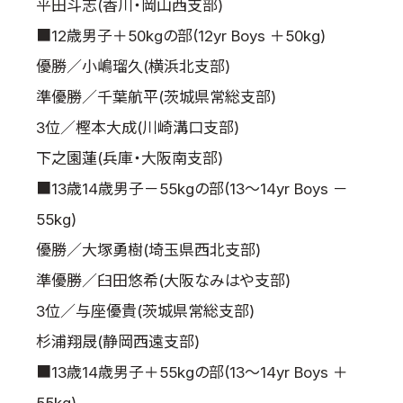
平田斗志(香川・岡山西支部)
■12歳男子＋50kgの部(12yr Boys ＋50kg)
優勝／小嶋瑠久(横浜北支部)
準優勝／千葉航平(茨城県常総支部)
3位／樫本大成(川崎溝口支部)
下之園蓮(兵庫・大阪南支部)
■13歳14歳男子－55kgの部(13～14yr Boys －
55kg)
優勝／大塚勇樹(埼玉県西北支部)
準優勝／臼田悠希(大阪なみはや支部)
3位／与座優貴(茨城県常総支部)
杉浦翔晟(静岡西遠支部)
■13歳14歳男子＋55kgの部(13～14yr Boys ＋