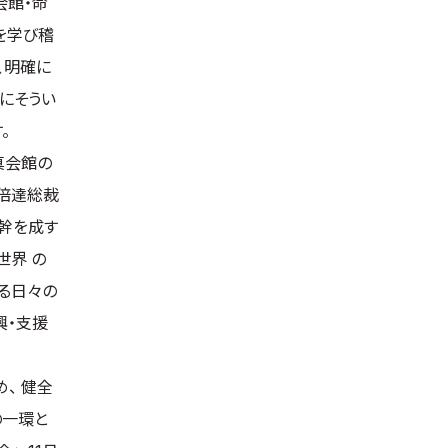
会館・命
を学び稽
、明確に
にそうい
。
真会館の
山倍達総裁
幹を成す
世界 の
る日々の
興・支援
、 健全
の一環と