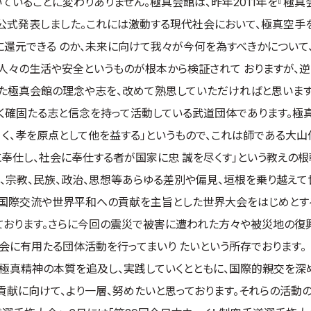
いることに変わりありません。極真会館は、昨年2011年を『極真
公式発表しました。これには激動する現代社会において、極真空手
に還元できる のか、未来に向けて我々が今何を為すべきかについて
、人々の生活や安全というものが根本から検証されて おりますが、逆
した極真会館の理念や志を、改めて熟思していただければと思います
く確固たる志と信念を持って活動している武道団体であります。極
 く、孝を原点として他を益する」というもので、これは師である大
奉仕し、社会に奉仕する者が国家に忠 誠を尽くす」という教えの根
種、宗教、民族、政治、思想等あらゆる差別や偏見、垣根を乗り越えて
は国際交流や世界平和への貢献を主旨とした世界大会をはじめとす
ております。さらに今回の震災で被害に遭われた方々や被災地の復
会に有用たる団体活動を行ってまいり たいという所存でおります。
極真精神の本質を追及し、実践していくとともに、国際的親交を深め
献に向けて、より一層、努めたいと思っております。それらの活動