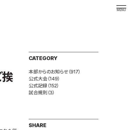
取材の
よくある
本サイト
CATEGORY
プライバ
本部からのお知らせ
（917）
サイトマ
ご挨
公式大会
（149）
Language
公式記録
（152）
試合規則
（3）
日本語
English
SHARE