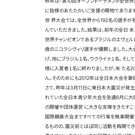
昨年は「第10回オープントーナメント全世
に皆様のあたたかいご支援の賜物であります
世 界大会では、全世界から192名の選手
んでいただきました。結果は、前年の全日 
世界チャンピオンであるブラジルのエヴェルト
歳のニコラシヴィリ選手が優勝しました。大
げ、他にブラジル１名、ウクライナ１名、そ
様に入賞者１名に終わりましたが、来 たる2
ん。そのためにも2012年は全日本大会を筆
さて、昨年は3月11日に東日本大震災が発
れていた全日本青少年大会を急遽6月に大阪
の開催や団体運営 に大きな支障をきたすこ
国際親善大会まですべての行事を無事開催で
るものの、震災前とほぼ同じ活動を再開でき