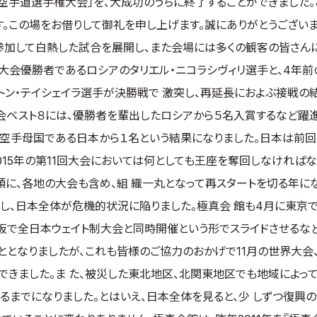
界空手道選手権大会」を、大成功のうちに終了することができました
。この場をお借りして御礼を申し上げます。誠にありがとうございま
が参加して白熱した試合を展開し、また会場には多くの観客の皆さん
本大会優勝者であるロシアのタリエル・ニコラシヴィリ選手と、4年前
ン・テイシェイラ選手が決勝戦で 激突し、再延長におよぶ接戦の結
会ベスト８には、優勝者を輩出したロシアから５名入賞するなど躍
して空手母国である日本から１名という結果になりました。日本は前
015年の第11回大会においては何としても王座を奪回しなければな
頭に、各地の大会も含め、組 織一丸となって再スタートを切る年にな
生し、日本全体が危機的状況に陥りました。極真会 館も4月に東京
で全日本ウェイト制大会と同時開催という形でスライドさせるな
ととなりましたが、これも皆様のご協力のおかげで11月の世界大会
きました。ま た、被災した東北地区、北関東地区でも地域によっ
るまでになりました。とはいえ、日本全体を見ると、少 しずつ復興