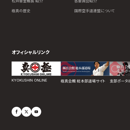
松井章奎館長 紹介
各委員会紹介
極真の歴史
国際空手道連盟について
オフィシャルリンク
KYOKUSHIN ONLINE
極真会館 総本部道場サイト
支部ポータ