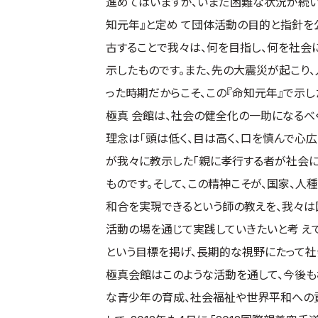
進めてはいますが、いまだ困難な状況が続いて
知元年』と定め て団体活動の目的と指針を
古することで我々は、何を目指し、何を社会
示したものです。また、先の大震災が起こり
った時期だからこそ、この『命知元年』で示
極真 会館は、社会の健全化の一助になるべ
理念は「頭は低く、目は高く、口を慎んで心広
が我々に教示した「親に孝行する者が社会に
ものです。そして、この精神こそが、国家、人
和合を実現できるという師の教えを、我々
活動の場を通じて実践していきたいと考 え
という目標を掲げ、長期的な視野にたって社
極真会館はこのような活動を通して、今後も
な青少年の育成、社会福祉や世界平和への貢