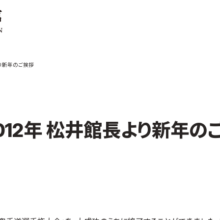
ご案内
お知らせ
より新年のご挨拶
館の概要
本部からのお知ら
せ
介
支部からのお知ら
せ
会紹介
公式大会
012年 松井館長より新年の
手道連盟に
公式記録
試合規則
入門のご案内
青少年部・保護者
の方へ
一般の部・壮年部
の方
会員制度