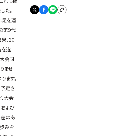
。これも偏
した。
に足を運
の第9代
果、20
進を遂
回大会同
りませ
ります。
で予定さ
ど、大会
、および
て差はあ
の歩みを