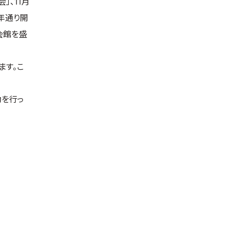
」、11月
年通り開
会館を盛
ます。こ
動を行っ