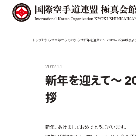
極真会館の
道場検索
お知らせ
本部からのお知らせ
新年を迎えて～ 2012年 松井館長
スケジュール
極真会
極真会館の世界
役員紹
2012.1.1
極真会館の理念
各委員
新年を迎えて～ 2
大山倍達総裁 紹
国際空
介
ついて
松井章奎館長 紹
拶
介
極真の歴史
新年、あけましておめでとうございます。