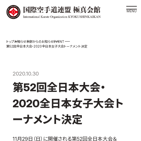
道場検索
EVENT
お知らせ
本部からのお知らせ
スケジュール
第52回全日本大会・2020全日本女子大会トーナメント決定
極真会館の世界
極真会館の理念
2020.10.30
大山倍達総裁 紹介
第52回全日本大会・
松井章奎館長 紹介
極真の歴史
2020全日本女子大会ト
極真会館のご案内
ーナメント決定
極真会館の概要
役員紹介
11月29日（日）に開催される第52回全日本大会＆
各委員会紹介