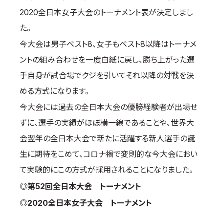
2020全日本女子大会のトーナメント表が決定しまし
国際空手道連盟について
た。
お知らせ
今大会は男子ベスト8、女子もベスト8以降はトーナメ
本部からのお知らせ
ントの組み合わせを一度白紙に戻し、勝ち上がった選
支部からのお知らせ
手自身が試合場でクジを引いてそれ以降の対戦を決
公式大会
める方式になります。
公式記録
今大会には過去の全日本大会の優勝経験者が出場せ
試合規則
ずに、選手の実績がほぼ横一線であることや、世界大
入門のご案内
会翌年の全日本大会で新たに活躍する新人選手の誕
青少年部・保護者の方へ
生に期待をこめて、コロナ禍で変則的な今大会におい
一般の部・壮年部の方
て実験的にこの方式が採用されることになりました。
会員制度
◎第52回全日本大会 トーナメント
◎2020全日本女子大会 トーナメント