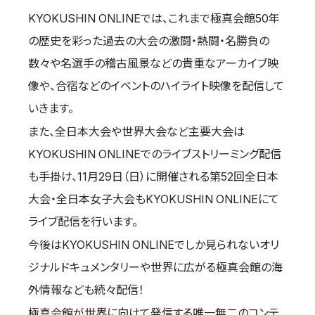
KYOKUSHIN ONLINEでは、これまで極真会館50年
国際空手道連盟について
の歴史を彩った過去の大会の激闘・熱闘・名勝負の
お知らせ
数々や名選手の稽古風景などの貴重なアーカイブ映
本部からのお知らせ
像や、合宿などのイベントのハイライト映像を配信して
支部からのお知らせ
いきます。
公式大会
また、全日本大会や世界大会など主要大会は
公式記録
KYOKUSHIN ONLINEでのライブストリーミング配信
試合規則
も手掛け、11月29日（日）に開催される第52回全日本
入門のご案内
大会・全日本女子大会もKYOKUSHIN ONLINEにて
青少年部・保護者の方へ
ライブ配信を行います。
一般の部・壮年部の方
今後はKYOKUSHIN ONLINEでしか見られないオリ
会員制度
ジナルドキュメンタリーや世界に広がる極真会館の海
外情報なども続々配信！
極真会館が世界に向けて発信する唯一無二のコンテ