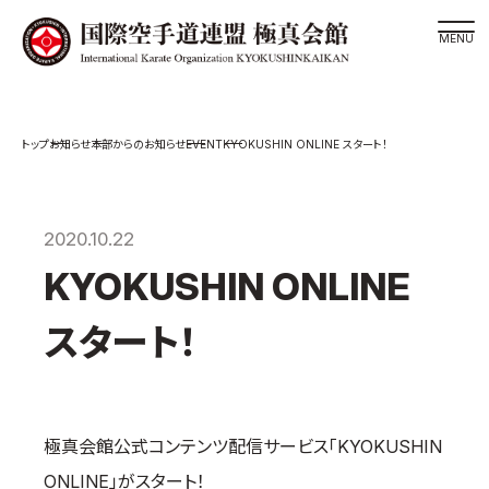
道場検索
EVENT
お知らせ
本部からのお知らせ
KYOKUSHIN ONLINE スタート！
スケジュール
極真会館の世界
極真会館の理念
2020.10.22
大山倍達総裁 紹介
KYOKUSHIN ONLINE
松井章奎館長 紹介
スタート！
極真の歴史
極真会館のご案内
極真会館の概要
極真会館公式コンテンツ配信サービス「KYOKUSHIN
役員紹介
ONLINE」がスタート！
各委員会紹介