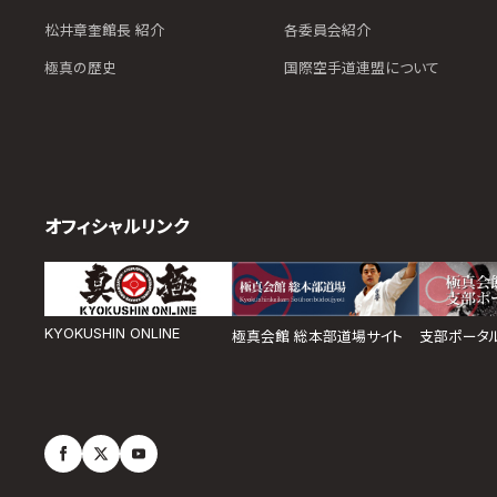
松井章奎館長 紹介
各委員会紹介
極真の歴史
国際空手道連盟について
オフィシャルリンク
KYOKUSHIN ONLINE
極真会館 総本部道場サイト
支部ポータ