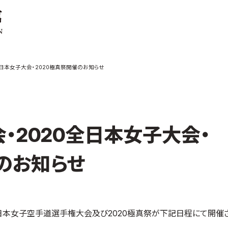
ご案内
お知らせ
全日本女子大会・2020極真祭開催のお知らせ
館の概要
本部からのお知ら
せ
介
支部からのお知ら
せ
会紹介
公式大会
・2020全日本女子大会・
手道連盟に
公式記録
試合規則
催のお知らせ
入門のご案内
青少年部・保護者
の方へ
一般の部・壮年部
全日本女子空手道選手権大会及び2020極真祭が下記日程にて開催
の方
会員制度