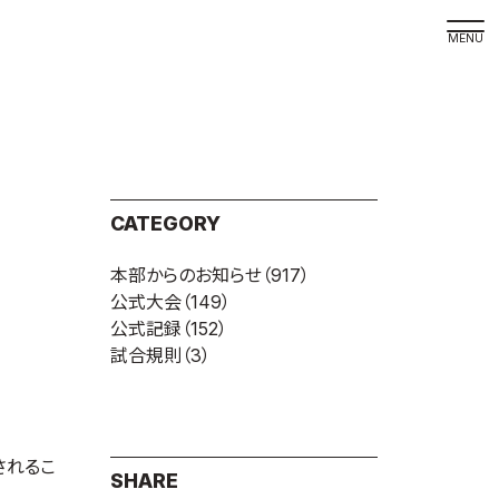
取材の
よくある
本サイト
CATEGORY
プライバ
本部からのお知らせ
（917）
サイトマ
公式大会
（149）
Language
公式記録
（152）
試合規則
（3）
日本語
English
されるこ
SHARE