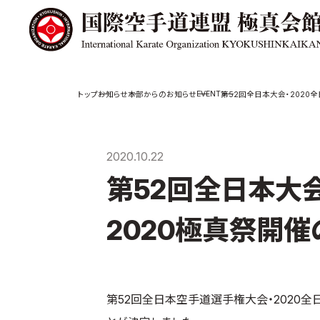
極真会館の
道場検索
EVENT
お知らせ
本部からのお知らせ
第52回全日本大会・2020
スケジュール
極真会
極真会館の世界
役員紹
2020.10.22
極真会館の理念
各委員
第52回全日本大会
大山倍達総裁 紹
国際空
介
ついて
松井章奎館長 紹
2020極真祭開
介
極真の歴史
第52回全日本空手道選手権大会・2020