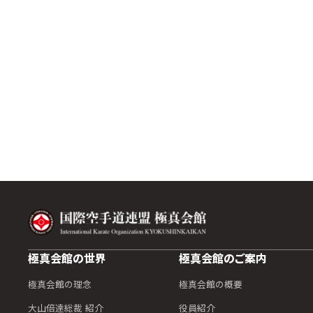
極真会館の世界
極真会館のご案内
極真会館の理念
極真会館の概要
大山倍達総裁 紹介
役員紹介