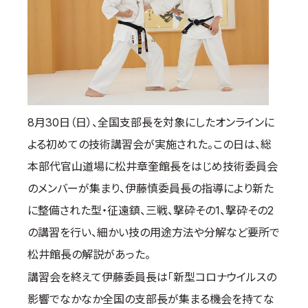
国際空手道連盟について
お知らせ
本部からのお知らせ
支部からのお知らせ
公式大会
8月30日（日）、全国支部長を対象にしたオンラインに
公式記録
よる初めての技術講習会が実施された。この日は、総
試合規則
本部代官山道場に松井章奎館長をはじめ技術委員会
入門のご案内
のメンバーが集まり、伊藤慎委員長の指導により新た
青少年部・保護者の方へ
に整備された型・征遠鎮、三戦、撃砕その1、撃砕その2
一般の部・壮年部の方
の講習を行い、細かい技の用途方法や分解など要所で
会員制度
松井館長の解説があった。
講習会を終えて伊藤委員長は「新型コロナウイルスの
影響でなかなか全国の支部長が集まる機会を持てな