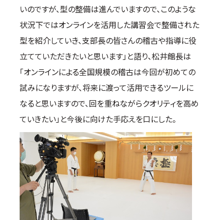
いのですが、型の整備は進んでいますので、このような
取材のお申し込み
状況下ではオンラインを活用した講習会で整備された
よくある質問
型を紹介していき、支部長の皆さんの稽古や指導に役
本サイトについて
立てていただきたいと思います」と語り、松井館長は
プライバシーポリシー
「オンラインによる全国規模の稽古は今回が初めての
サイトマップ
Language
試みになりますが、将来に渡って活用できるツールに
なると思いますので、回を重ねながらクオリティを高め
日本語
ていきたい」と今後に向けた手応えを口にした。
English