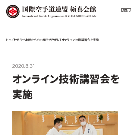
道場検索
EVENT
お知らせ
本部からのお知らせ
オンライン技術講習会を実施
スケジュール
極真会館の世界
極真会館の理念
2020.8.31
大山倍達総裁 紹介
オンライン技術講習会を
松井章奎館長 紹介
実施
極真の歴史
極真会館のご案内
極真会館の概要
役員紹介
各委員会紹介