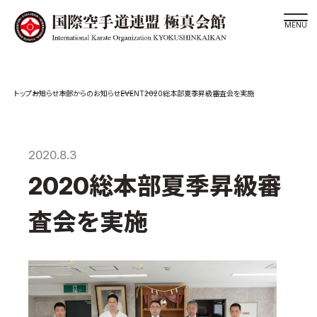
道場検索
EVENT
お知らせ
本部からのお知らせ
2020総本部夏季昇級審査会を実施
スケジュール
極真会館の世界
極真会館の理念
2020.8.3
大山倍達総裁 紹介
2020総本部夏季昇級審
松井章奎館長 紹介
査会を実施
極真の歴史
極真会館のご案内
極真会館の概要
役員紹介
各委員会紹介