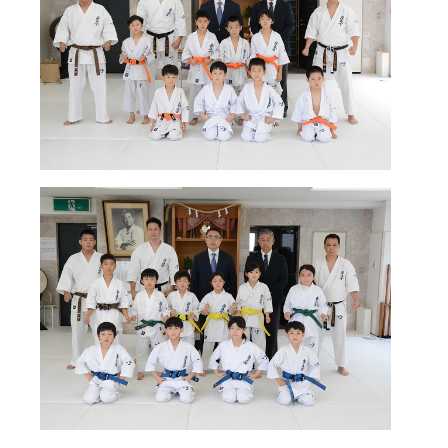
国際空手道連盟について
お知らせ
本部からのお知らせ
支部からのお知らせ
公式大会
公式記録
試合規則
入門のご案内
青少年部・保護者の方へ
一般の部・壮年部の方
会員制度