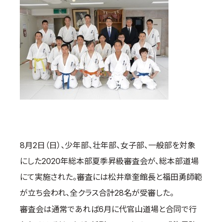
取材のお申し込み
よくある質問
本サイトについて
プライバシーポリシー
サイトマップ
Language
日本語
English
8月2日（日）、少年部、壮年部、女子部、一般部を対象
にした2020年総本部夏季昇級審査会が、総本部道場
にて実施された。審査には松井章奎館長と福田勇師範
が立ち会われ、全クラス合計28名が受審した。
審査会は通常であれば6月に代官山道場と合同で行