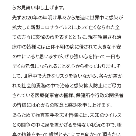
らお見舞い申し上げます。
国際空手道連盟について
先ず2020年の年明け早々から急速に世界中に感染が
お知らせ
拡大した新型コロナウイルスによって亡くなられた全
本部からのお知らせ
ての方々に哀悼の意を表すとともに、現在罹患され治
支部からのお知らせ
療中の皆様には正体不明の病に侵されて大きな不安
公式大会
の中にいると思いますが、ぜひ強い心を持って一日も
公式記録
早くお元気になられることを心から祈っております。そ
試合規則
して、世界中で大きなリスクを負いながら、各々が置か
入門のご案内
れた社会的責務の中で治療と感染拡大防止にご尽力
青少年部・保護者の方へ
されている医療従事者の皆様、保健所や行政の関係者
一般の部・壮年部の方
の皆様には心からの敬意と感謝を申し上げます。
会員制度
あらためて極真空手を志す皆様には、未知のウイルス
との闘争の中に身を置かざるを得ない状況の中で、極
真の精神をもって毅然とそこに立ち向かって頂きたい