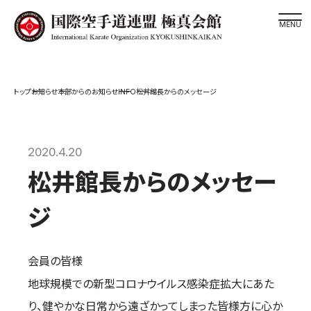
道場検索
INFO
お知らせ
本部からのお知らせ
松井館長からのメッセージ
スケジュール
極真会館の世界
極真会館の理念
2020.4.20
大山倍達総裁 紹介
松井館長からのメッセー
松井章奎館長 紹介
ジ
極真の歴史
極真会館のご案内
会員の皆様
極真会館の概要
地球規模での新型コロナウイルス感染症拡大にあた
役員紹介
り、健やかな日常から遠ざかってしまった皆様方に心か
各委員会紹介