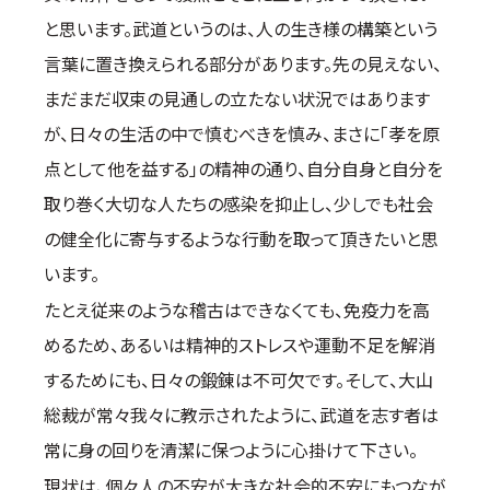
取材のお申し込み
と思います。武道というのは、人の生き様の構築という
よくある質問
言葉に置き換えられる部分があります。先の見えない、
本サイトについて
まだまだ収束の見通しの立たない状況ではあります
プライバシーポリシー
が、日々の生活の中で慎むべきを慎み、まさに「孝を原
サイトマップ
点として他を益する」の精神の通り、自分自身と自分を
Language
取り巻く大切な人たちの感染を抑止し、少しでも社会
日本語
の健全化に寄与するような行動を取って頂きたいと思
English
います。
たとえ従来のような稽古はできなくても、免疫力を高
めるため、あるいは精神的ストレスや運動不足を解消
するためにも、日々の鍛錬は不可欠です。そして、大山
総裁が常々我々に教示されたように、武道を志す者は
常に身の回りを清潔に保つように心掛けて下さい。
現状は、個々人の不安が大きな社会的不安にもつなが