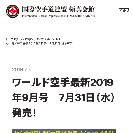
道場検索
EVENT
お知らせ
本部からのお知らせ
スケジュール
ワールド空手最新2019年9月号 7月31日（水）発売！
極真会館の世界
極真会館の理念
2019.7.31
大山倍達総裁 紹介
ワールド空手最新2019
松井章奎館長 紹介
極真の歴史
年9月号 7月31日（水）
極真会館のご案内
発売！
極真会館の概要
役員紹介
各委員会紹介