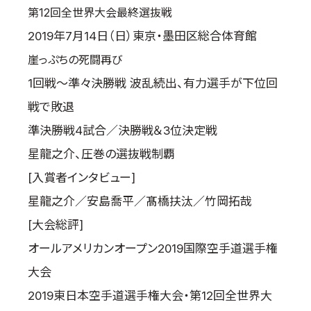
第12回全世界大会最終選抜戦
2019年7月14日（日）東京・墨田区総合体育館
崖っぷちの死闘再び
1回戦～準々決勝戦 波乱続出、有力選手が下位回
戦で敗退
準決勝戦4試合／決勝戦＆3位決定戦
星龍之介、圧巻の選抜戦制覇
[入賞者インタビュー]
星龍之介／安島喬平／髙橋扶汰／竹岡拓哉
[大会総評]
オールアメリカンオープン2019国際空手道選手権
大会
2019東日本空手道選手権大会・第12回全世界大