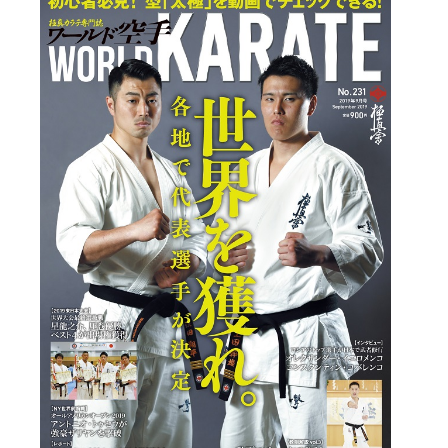
国際空手道連盟について
お知らせ
本部からのお知らせ
支部からのお知らせ
公式大会
公式記録
試合規則
入門のご案内
青少年部・保護者の方へ
一般の部・壮年部の方
会員制度