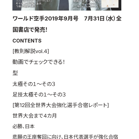
取材のお申し込み
よくある質問
ワールド空手2019年9月号 7月31日（水）全
本サイトについて
国書店で発売！
プライバシーポリシー
CONTENTS
サイトマップ
[教則解説vol.4]
Language
動画でチェックできる！
日本語
型
English
太極その１～その３
足技太極その１～その３
[第12回全世界大会強化選手合宿レポート]
世界大会まで4カ月
必勝、日本
悲願の王座奪回に向け、日本代表選手が強化合宿